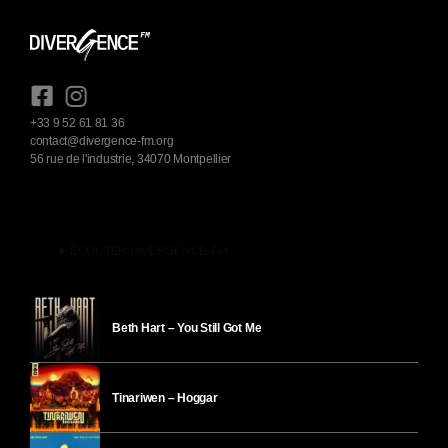
+33 9 52 61 81 36
contact@divergence-fm.org
56 rue de l'industrie, 34070 Montpellier
play_arrow
ÉCOUTER DIVERGENCE-FM
Beth Hart – You Still Got Me
Tinariwen – Hoggar