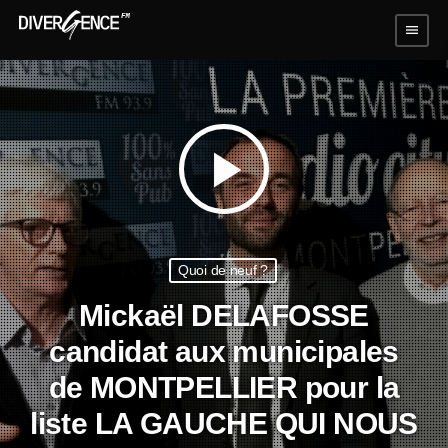
menu
play_arrow
Quoi de neuf ?
Mickaël DELAFOSSE
candidat aux municipales
de MONTPELLIER pour la
liste LA GAUCHE QUI NOUS