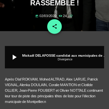
RASSEMBLE !
02/03/2020
24
today
share
email
play_arrow
Mickaël DELAFOSSE candidat aux municipales de MONTPELLIER pour la liste LA GAUCHE QUI NOUS RASSEMBLE !
Divergence
Après Olaf ROKVAM, Mohed ALTRAD, Alex LARUE, Patrick
VIGNAL, Alenka DOULAIN, Coralie MANTION et Clotilde
OLLIER, Jean-Pierre FOUBERT et Olivier NOTTALE continuent
leur tour de piste des principales têtes de liste pour l’élection
municipale de Montpellier.n