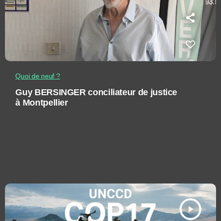
Quoi de neuf ?
Guy BERSINGER conciliateur de justice
à Montpellier
play_arrow