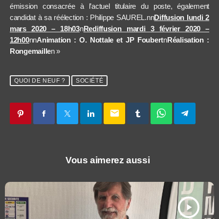
émission consacrée à l’actuel titulaire du poste, également
candidat à sa réélection : Philippe SAUREL.nn
Diffusion lundi 2
mars 2020 – 18h03
n
Rediffusion mardi 3 février 2020 –
12h00
nn
Animation : O. Nottale et JP Foubert
n
Réalisation :
Rongemaille
n »
QUOI DE NEUF ?
SOCIÉTÉ
email
Vous aimerez aussi
play_arrow