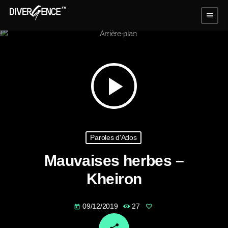
menu
play_arrow
Paroles d'Ados
Mauvaises herbes –
Kheiron
09/12/2019
27
today
email