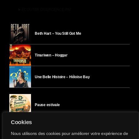
play_arrow
ÉCOUTER DIVERGENCE-FM
Beth Hart – You Still Got Me
Tinariwen – Hoggar
Une Belle Histoire – Héloïse Bay
Pause estivale
Cookies
Ici l’Ombre – mercredi 29 juillet
Nous utilisons des cookies pour améliorer votre expérience de