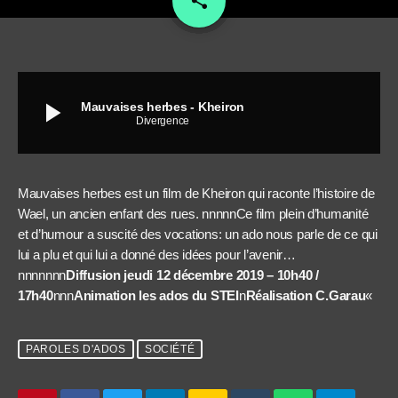
share
play_arrow
Mauvaises herbes - Kheiron
Divergence
Mauvaises herbes est un film de Kheiron qui raconte l’histoire de
Wael, un ancien enfant des rues. nnnnnCe film plein d’humanité
et d’humour a suscité des vocations: un ado nous parle de ce qui
lui a plu et qui lui a donné des idées pour l’avenir…
nnnnnnn
Diffusion jeudi 12 décembre 2019 – 10h40 /
17h40
nnn
Animation les ados du STEI
n
Réalisation C.Garau
«
PAROLES D'ADOS
SOCIÉTÉ