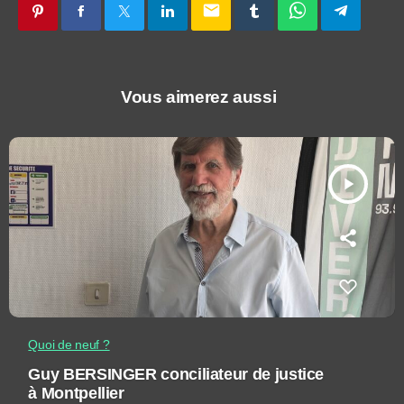
email
Vous aimerez aussi
play_arrow
Quoi de neuf ?
Guy BERSINGER conciliateur de justice
à Montpellier