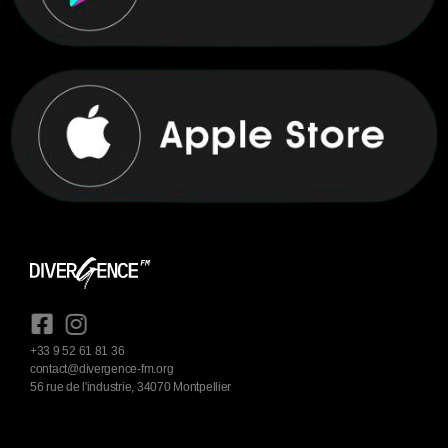
+33 9 52 61 81 36
contact@divergence-fm.org
56 rue de l'industrie, 34070 Montpellier