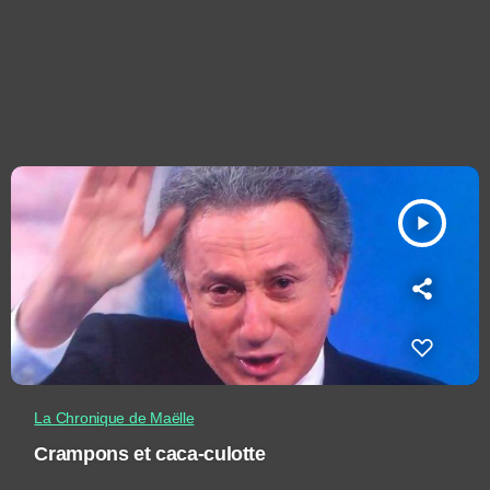
play_arrow
La Chronique de Maëlle
Crampons et caca-culotte