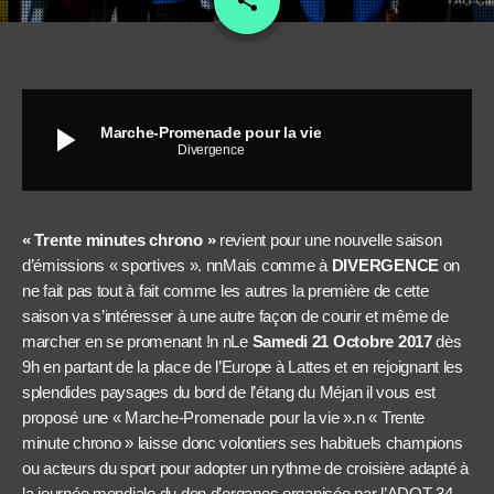
share
play_arrow
Marche-Promenade pour la vie
Divergence
« Trente minutes chrono »
revient pour une nouvelle saison
d’émissions « sportives ». nnMais comme à
DIVERGENCE
on
ne fait pas tout à fait comme les autres la première de cette
saison va s’intéresser à une autre façon de courir et même de
marcher en se promenant !n nLe
Samedi 21 Octobre 2017
dès
9h en partant de la place de l’Europe à Lattes et en rejoignant les
splendides paysages du bord de l’étang du Méjan il vous est
proposé une « Marche-Promenade pour la vie ».n « Trente
minute chrono » laisse donc volontiers ses habituels champions
ou acteurs du sport pour adopter un rythme de croisière adapté à
la journée mondiale du don d’organes organisée par l’ADOT 34