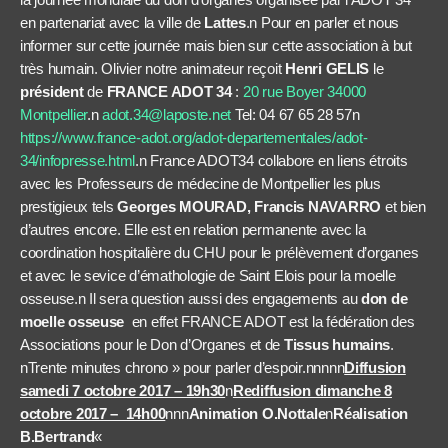
en partenariat avec la ville de
Lattes
.n Pour en parler et nous
informer sur cette journée mais bien sur cette association à but
très humain. Olivier notre animateur reçoit
Henri GELIS
le
président
de
FRANCE ADOT 34
:
20 rue Boyer 34000
Montpellier
.n
adot.34@laposte.net
Tel: 04 67 65 28 57n
https://www.france-adot.org/adot-departementales/adot-
34/infopresse.html
.n France ADOT34 collabore en liens étroits
avec les Professeurs de médecine de Montpellier les plus
prestigieux tels
Georges MOURAD, Francis NAVARRO
et bien
d’autres encore. Elle est en relation permanente avec la
coordination hospitalière du CHU pour le prélèvement d’organes
et avec le sevice d’émathologie de Saint Elois pour la moelle
osseuse.n Il sera question aussi des engagements au
don de
moelle osseuse
en effet FRANCE ADOT est la fédération des
Associations pour le Don d’Organes et de
Tissus humains
.
nTrente minutes chrono » pour parler d’espoir.nnnnn
Diffusion
samedi 7 octobre 2017 – 19h30
n
Rediffusion dimanche 8
octobre 2017 – 14h00
nnn
Animation O.Nottale
n
Réalisation
B.Bertrand
«