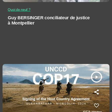
Quoi de neuf ?
Guy BERSINGER conciliateur de justice
à Montpellier
play_arrow