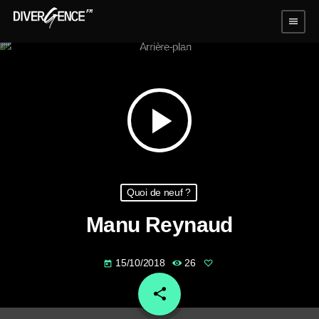
menu
play_arrow
Quoi de neuf ?
Manu Reynaud
15/10/2018
26
today
share
email