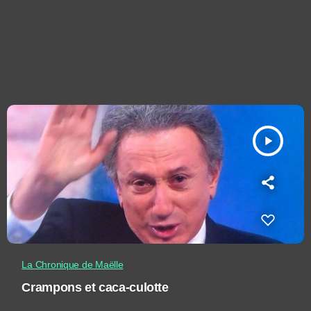
play_arrow
La Chronique de Maëlle
Crampons et caca-culotte