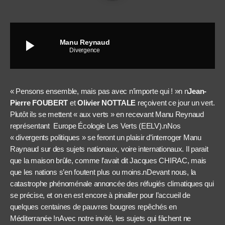
play_arrow
Manu Reynaud
Divergence
« Pensons ensemble, mais pas avec n’importe qui ! »n n
Jean-
Pierre FOUBERT
et
Olivier NOTTALE
reçoivent ce jour un vert.
Plutôt ils se mettent « aux verts » en recevant Manu Reynaud
représentant Europe Écologie Les Verts (EELV).nNos
« divergents politiques » se feront un plaisir d’interroger Manu
Raynaud sur des sujets nationaux, voire internationaux. Il parait
que la maison brûle, comme l’avait dit Jacques CHIRAC, mais
que les nations s’en foutent plus ou moins.nDevant nous, la
catastrophe phénoménale annoncée des réfugiés climatiques qui
se précise, et on en est encore à pinailler pour l’accueil de
quelques centaines de pauvres bougres repêchés en
Méditerranée !nAvec notre invité, les sujets qui fâchent ne