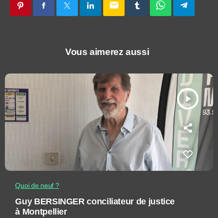
email
Vous aimerez aussi
play_arrow
Quoi de neuf ?
Guy BERSINGER conciliateur de justice
à Montpellier