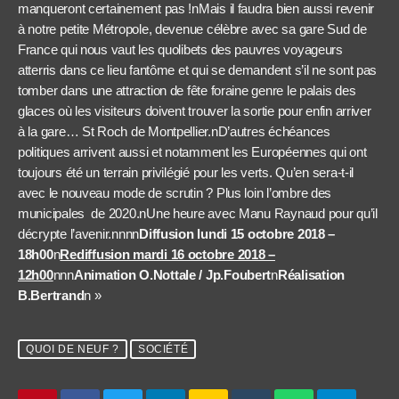
manqueront certainement pas !nMais il faudra bien aussi revenir
à notre petite Métropole, devenue célèbre avec sa gare Sud de
France qui nous vaut les quolibets des pauvres voyageurs
atterris dans ce lieu fantôme et qui se demandent s’il ne sont pas
tomber dans une attraction de fête foraine genre le palais des
glaces où les visiteurs doivent trouver la sortie pour enfin arriver
à la gare… St Roch de Montpellier.nD’autres échéances
politiques arrivent aussi et notamment les Européennes qui ont
toujours été un terrain privilégié pour les verts. Qu’en sera-t-il
avec le nouveau mode de scrutin ? Plus loin l’ombre des
municipales de 2020.nUne heure avec Manu Raynaud pour qu’il
décrypte l’avenir.nnnn
Diffusion lundi 15 octobre 2018 –
18h00
n
Rediffusion mardi 16 octobre 2018 –
12h00
nnn
Animation O.Nottale / Jp.Foubert
n
Réalisation
B.Bertrand
n »
QUOI DE NEUF ?
SOCIÉTÉ