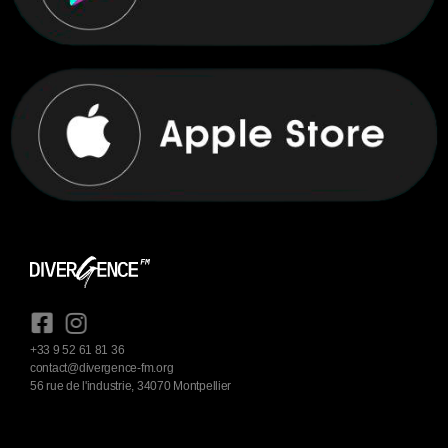
+33 9 52 61 81 36
contact@divergence-fm.org
56 rue de l'industrie, 34070 Montpellier