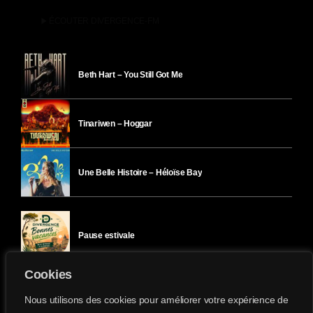
play_arrow
ÉCOUTER DIVERGENCE-FM
Beth Hart – You Still Got Me
Tinariwen – Hoggar
Une Belle Histoire – Héloïse Bay
Pause estivale
Cookies
Ici l’Ombre – mercredi 29 juillet
Nous utilisons des cookies pour améliorer votre expérience de