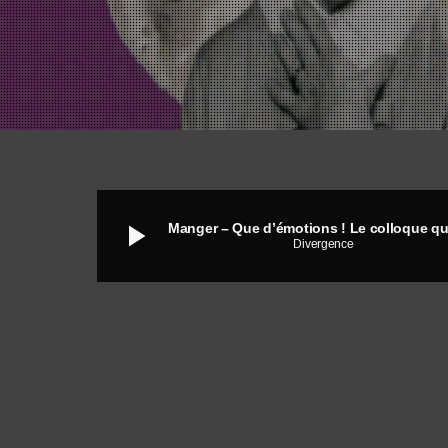
play_arrow
Divergence