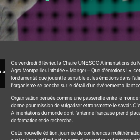
Ce vendredi 6 février, la Chaire UNESCO Alimentations du M
Agro Montpellier. Intitulée « Manger – Que d’émotions ! », cet
Manger – Que d’émotions ! Le colloque qui allie savoir et dégustations
fondamental que jouent le sensible et les émotions dans l’a
l’organisme se penche sur le détail d’un évènement alliant c
Organisation pensée comme une passerelle entre le monde sci
donne pour mission de vulgariser et transmettre le savoir. C’
Alimentations du monde dont l’antenne française prend place à
de formation et de recherche.
Cette nouvelle édition, journée de conférences multithématiqu