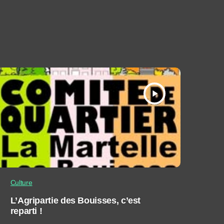
play_arrow
Culture
L’Agripartie des Bouisses, c’est
reparti !