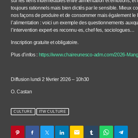
sur les liens indémêlables entre alimentation et émotions, e
toujours rationnels mais bien dictés par le sensible. Mieux 
nos façons de produire et de consommer mais également le li
l’alimentation : voici un exemple des questionnements auxqu
l’intervention expert·es reconnu·es, chef·fes, sociologues…
Inscription gratuite et obligatoire.
Plus d’infos :
https://www.chaireunesco-adm.com/2026-Mang
Diffusion lundi 2 février 2026 – 10h30
O. Castan
CULTURE
ITW CULTURE
email