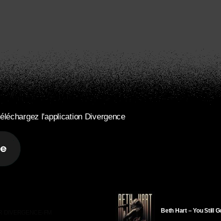
éléchargez l'application Divergence
Beth Hart – You Still 
R DIVERGENCE-FM