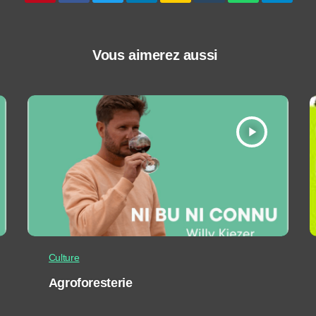
Vous aimerez aussi
play_arrow
Culture
Agroforesterie