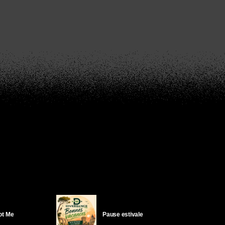
Got Me
Pause estivale