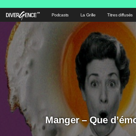
Podcasts
La Grille
Titres diffusés
Manger – Que d’émot