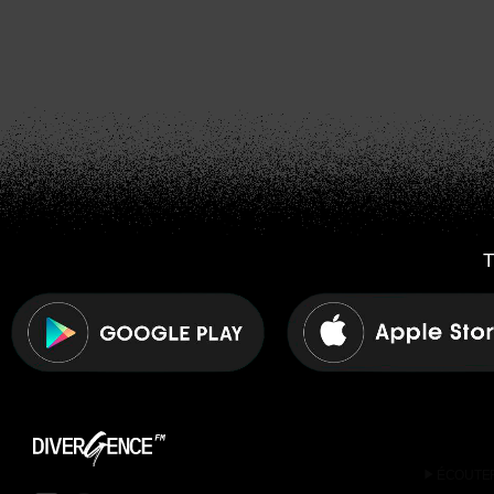
T
play_arrow
ÉCOUTE