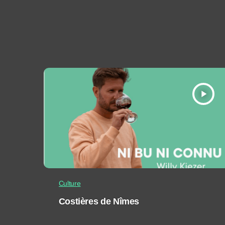
play_arrow
Culture
Costières de Nîmes