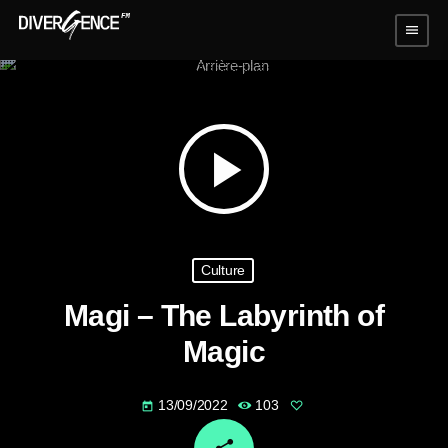
menu
play_arrow
Culture
Magi – The Labyrinth of
Magic
13/09/2022
103
today
email