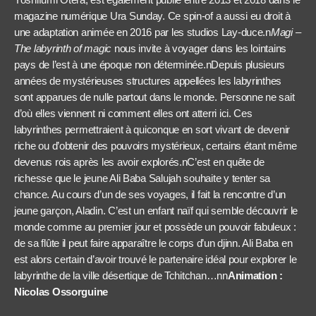
magazine numérique Ura Sunday. Ce spin-of a aussi eu droit à
une adaptation animée en 2016 par les studios Lay-duce.n
Magi –
The labyrinth of magic
nous invite à voyager dans les lointains
pays de l’est à une époque non déterminée.nDepuis plusieurs
années de mystérieuses structures appellées les labyrinthes
sont apparues de nulle partout dans le monde. Personne ne sait
d’où elles viennent ni comment elles ont atterri ici. Ces
labyrinthes permettraient à quiconque en sort vivant de devenir
riche ou d’obtenir des pouvoirs mystérieux, certains étant même
devenus rois après les avoir explorés.nC’est en quête de
richesse que le jeune Ali Baba Salujah souhaite y tenter sa
chance. Au cours d’un de ses voyages, il fait la rencontre d’un
jeune garçon, Aladin. C’est un enfant naïf qui semble découvrir le
monde comme au premier jour et possède un pouvoir fabuleux :
de sa flûte il peut faire apparaître le corps d’un djinn. Ali Baba en
est alors certain d’avoir trouvé le partenaire idéal pour explorer le
labyrinthe de la ville désertique de Tchitchan…nn
Animation :
Nicolas Ossorguine