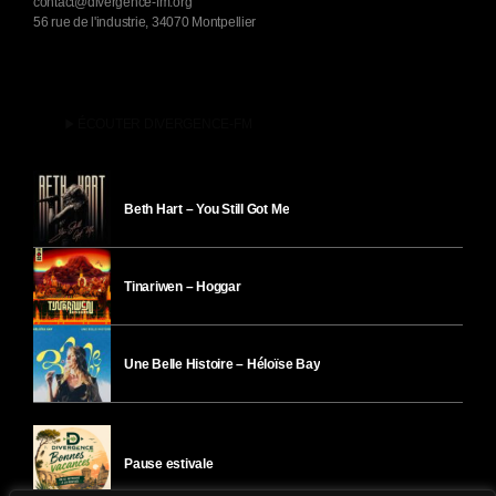
contact@divergence-fm.org
56 rue de l'industrie, 34070 Montpellier
play_arrow
ÉCOUTER DIVERGENCE-FM
Beth Hart – You Still Got Me
Tinariwen – Hoggar
Une Belle Histoire – Héloïse Bay
Pause estivale