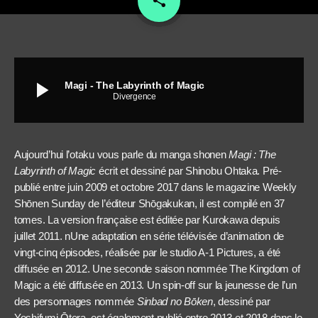
share
play_arrow
Magi - The Labyrinth of Magic
Divergence
Aujourd’hui l’otaku vous parle du manga shonen
Magi : The
Labyrinth of Magic
écrit et dessiné par Shinobu Ohtaka. Pré-
publié entre juin 2009 et octobre 2017 dans le magazine Weekly
Shōnen Sunday de l’éditeur Shōgakukan, il est compilé en 37
tomes. La version française est éditée par Kurokawa depuis
juillet 2011. nUne adaptation en série télévisée d’animation de
vingt-cinq épisodes, réalisée par le studio A-1 Pictures, a été
diffusée en 2012. Une seconde saison nommée The Kingdom of
Magic a été diffusée en 2013. Un spin-off sur la jeunesse de l’un
des personnages nommée
Sinbad no Bōken
, dessiné par
Yoshifumi Ōtera, est également publié entre 2013 et 2018 dans le