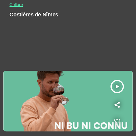
Culture
Costières de Nîmes
play_arrow