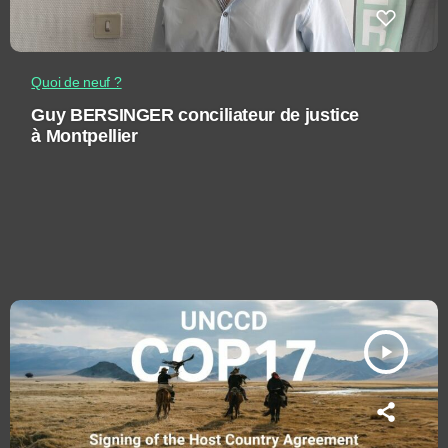
Quoi de neuf ?
Guy BERSINGER conciliateur de justice
à Montpellier
play_arrow