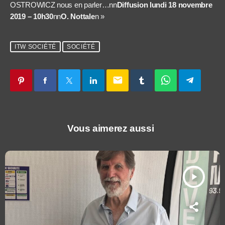
OSTROWICZ nous en parler…nn
Diffusion lundi 18 novembre
2019 – 10h30
nn
O. Nottale
n »
ITW SOCIÉTÉ
SOCIÉTÉ
email
Vous aimerez aussi
play_arrow