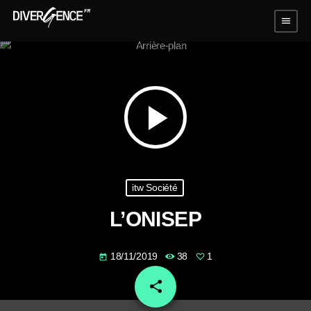
menu
play_arrow
itw Société
L’ONISEP
18/11/2019
38
1
today
share
email
1