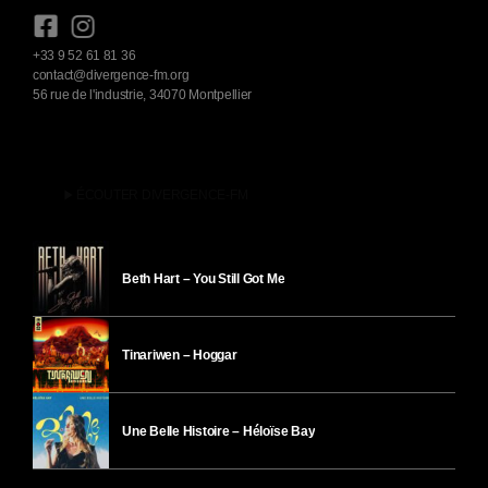
+33 9 52 61 81 36
contact@divergence-fm.org
56 rue de l'industrie, 34070 Montpellier
play_arrow
ÉCOUTER DIVERGENCE-FM
Beth Hart – You Still Got Me
Tinariwen – Hoggar
Une Belle Histoire – Héloïse Bay