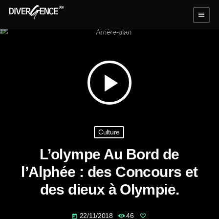
menu
play_arrow
Culture
L’olympe Au Bord de
l’Alphée : des Concours et
des dieux à Olympie.
22/11/2018
46
today