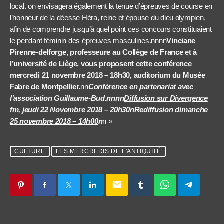
local. on envisagera également la tenue d’épreuves de course en
l’honneur de la déesse Héra, reine et épouse du dieu olympien,
afin de comprendre jusqu’à quel point ces concours constituaient
le pendant féminin des épreuves masculines.nnnn
Vinciane
Pirenne-delforge, professeure au Collège de France et à
l’université de Liège, vous proposent cette conférence
mercredi 21 novembre 2018 – 18h30, auditorium du Musée
Fabre de Montpellier.
nn
Conférence en partenariat avec
l’association Guillaume-Bud.nnnn
Diffusion sur Divergence
fm, jeudi 22 Novembre 2018 – 20h30
n
Rediffusion dimanche
25 novembre 2018 – 14h00
n
n »
CULTURE
LES MERCREDIS DE L'ANTIQUITÉ
email