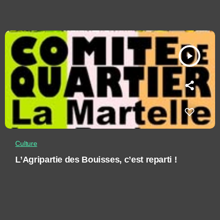
play_arrow
Culture
L’Agripartie des Bouisses, c’est reparti !