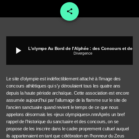
share
email
play_arrow
L’olympe Au Bord de l’Alphée : des Concours et des dieux à Olympie.
Divergence
Le site d’olympie est indéfectiblement attaché à l’image des
concours athlétiques qui s’y déroulaient tous les quatre ans
depuis la haute période archaïque. Cette association est encore
assumée aujourd’hui par l’allumage de la flamme sur le site de
l’ancien sanctuaire quand revient le temps de ce que nous
appelons désormais les «jeux olympiques».nnnAprès un bref
rappel de l’historique du sanctuaire et des concours, on se
propose de les inscrire dans le cadre proprement cultuel auquel
ils appartenaient en tant que célébration en l’honneur du Zeus