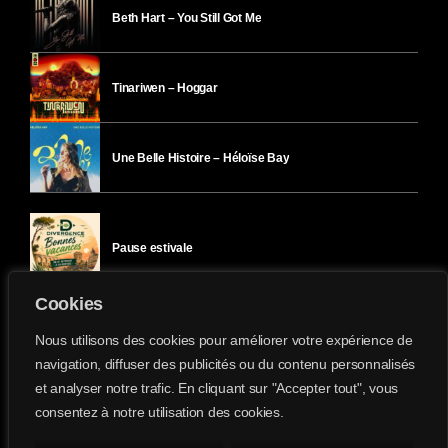
Beth Hart – You Still Got Me
Tinariwen – Hoggar
Une Belle Histoire – Héloïse Bay
Pause estivale
Cookies
Ici l’Ombre – mercredi 29 juillet
Nous utilisons des cookies pour améliorer votre expérience de
navigation, diffuser des publicités ou du contenu personnalisés
et analyser notre trafic. En cliquant sur "Accepter tout", vous
Ici l’Ombre – mardi 28 juillet
consentez à notre utilisation des cookies.
Divergence-FM © 2022 Tous droits réservés.
Confidentialité
&
Mentions Légales
.