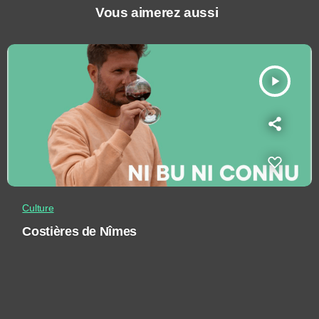
Vous aimerez aussi
play_arrow
Culture
Costières de Nîmes