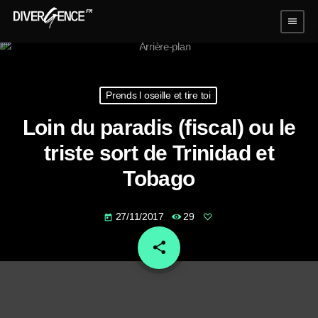
menu
Prends l oseille et tire toi
Loin du paradis (fiscal) ou le
triste sort de Trinidad et
Tobago
27/11/2017
29
today
share
email