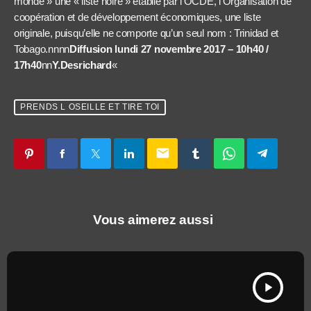
monde » une « liste noire » établie par l’OCDE, l’Organisation de
coopération et de développement économiques, une liste
originale, puisqu’elle ne comporte qu’un seul nom : Trinidad et
Tobago.nnnn
Diffusion lundi 27 novembre 2017 – 10h40 /
17h40
nn
Y.Desrichard
«
PRENDS L OSEILLE ET TIRE TOI
email
Vous aimerez aussi
play_arrow