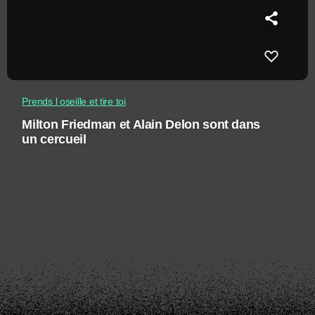
Prends l oseille et tire toi
Milton Friedman et Alain Delon sont dans
un cercueil