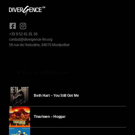
+33 9 52 61 81 36
contact@divergence-fm.org
56 rue de l'industrie, 34070 Montpellier
play_arrow
ÉCOUTER DIVERGENCE-FM
Beth Hart – You Still Got Me
Tinariwen – Hoggar