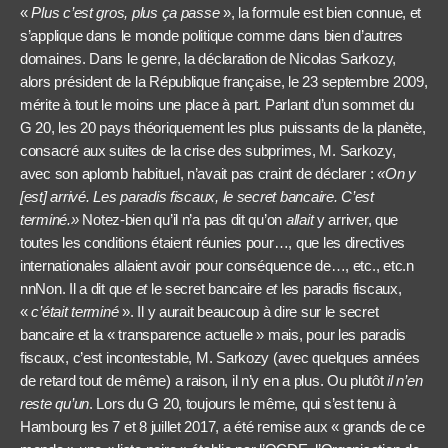
«
Plus c’est gros, plus ça passe
», la formule est bien connue, et
s’applique dans le monde politique comme dans bien d’autres
domaines. Dans le genre, la déclaration de Nicolas Sarkozy,
alors président de la République française, le 23 septembre 2009,
mérite à tout le moins une place à part. Parlant d’un sommet du
G 20, les 20 pays théoriquement les plus puissants de la planète,
consacré aux suites de la crise des subprimes, M. Sarkozy,
avec son aplomb habituel, n’avait pas craint de déclarer :
«On y
[est] arrivé. Les paradis fiscaux, le secret bancaire. C’est
terminé.»
Notez-bien qu’il n’a pas dit qu’on
allait
y arriver, que
toutes les conditions étaient réunies pour…, que les directives
internationales allaient avoir pour conséquence de…, etc., etc.n
nnNon. Il a dit que
et
le secret bancaire
et
les paradis fiscaux,
«
c’était terminé
». Il y aurait beaucoup à dire sur le secret
bancaire et la « transparence actuelle » mais, pour les paradis
fiscaux, c’est incontestable, M. Sarkozy (avec quelques années
de retard tout de même) a raison, il n’y en a plus. Ou plutôt
il n’en
reste qu’un
. Lors du G 20, toujours le même, qui s’est tenu à
Hambourg les 7 et 8 juillet 2017, a été remise aux « grands de ce