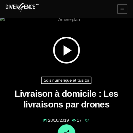
menu
play_arrow
Sois numérique et tais toi
Livraison à domicile : Les
livraisons par drones
28/10/2019
17
today
email