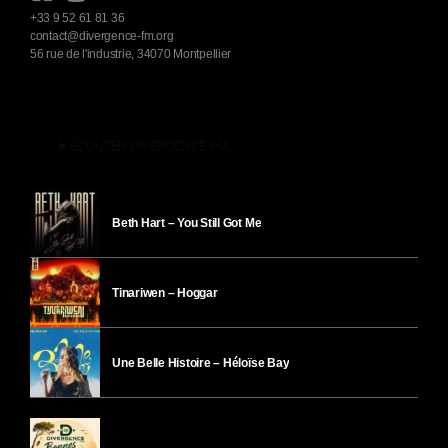
+33 9 52 61 81 36
contact@divergence-fm.org
56 rue de l'industrie, 34070 Montpellier
play_arrow
ÉCOUTER DIVERGENCE-FM
Beth Hart – You Still Got Me
Tinariwen – Hoggar
Une Belle Histoire – Héloïse Bay