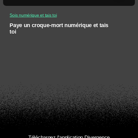
Sois numérique et tais toi
Paye un croque-mort numérique et tais
toi
Téléchargez l'application Divergence