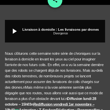
share
play_arrow
Livraison à domicile : Les livraisons par drones
Divergence
Nous clôturons cette semaine notre série de chroniques sur la
livraison à domicile en levant les yeux au ciel pour imaginer
l’arrivée de nos futurs colis. En effet, on a vu la semaine dernière
que des robots se chargent déjà de nos livraisons. Mais au-delà
des robots terrestres, de nombreuses projets se lancent
actuellement pour assurer des livraisons de colis chargés sur
des drones.nMais même si la voie aérienne semble plus
dégagée que nos routes, nous allons voir aussi que ce mode de
livraison a plus d’un obstacle devant lui.n
Diffusion lundi 28
octobre – 15h03
n
Rediffusion vendredi 1er novembre –
10h40
nn
Animation : T. SoulasnRéalisation : Rongemaille
n »