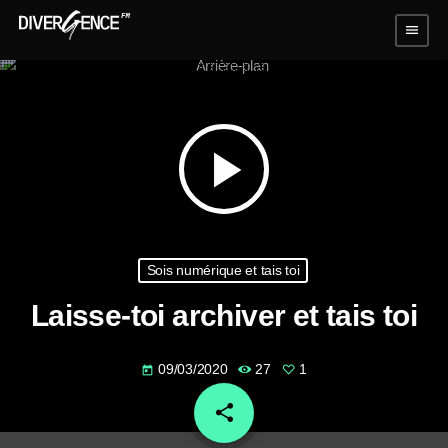
menu
play_arrow
Sois numérique et tais toi
Laisse-toi archiver et tais toi
09/03/2020
27
1
today
share
email
1