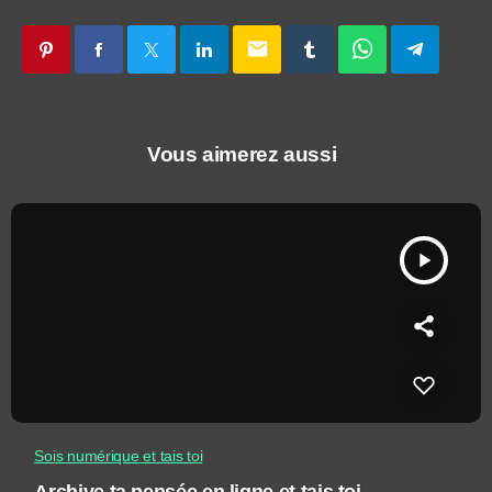
email
Vous aimerez aussi
play_arrow
Sois numérique et tais toi