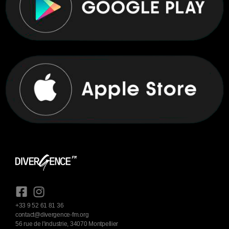
+33 9 52 61 81 36
contact@divergence-fm.org
56 rue de l'industrie, 34070 Montpellier