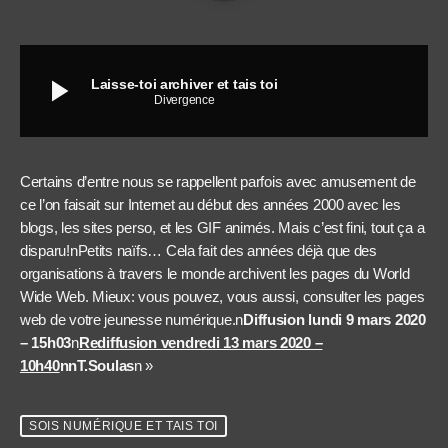
play_arrow
Laisse-toi archiver et tais toi
Divergence
Certains d’entre nous se rappellent parfois avec amusement de
ce l’on faisait sur Internet au début des années 2000 avec les
blogs, les sites perso, et les GIF animés. Mais c’est fini, tout ça a
disparu!nPetits naïfs… Cela fait des années déjà que des
organisations à travers le monde archivent les pages du World
Wide Web. Mieux: vous pouvez, vous aussi, consulter les pages
web de votre jeunesse numérique.n
Diffusion lundi 9 mars 2020
– 15h03
n
Rediffusion vendredi 13 mars 2020 –
10h40
nn
T.Soulas
n »
SOIS NUMÉRIQUE ET TAIS TOI