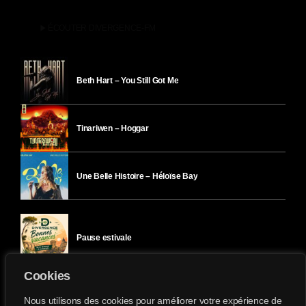
play_arrow
ÉCOUTER DIVERGENCE-FM
Beth Hart – You Still Got Me
Tinariwen – Hoggar
Une Belle Histoire – Héloïse Bay
Pause estivale
Cookies
Ici l’Ombre – mercredi 29 juillet
Nous utilisons des cookies pour améliorer votre expérience de