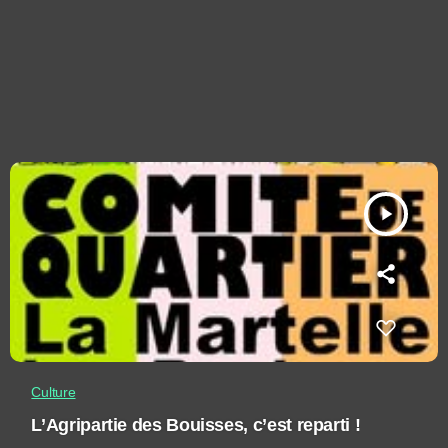
play_arrow
Culture
L’Agripartie des Bouisses, c’est reparti !