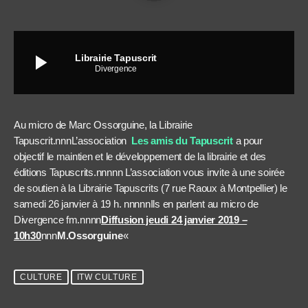
play_arrow
Librairie Tapuscrit
Divergence
Au micro de Marc Ossorguine, la Librairie
Tapuscrit.nnn
L’association
Les amis du Tapuscrit
a pour
objectif le maintien et le développement de la librairie et des
éditions Tapuscrits.nnnnn L’association vous invite à une soirée
de soutien à la Librairie Tapuscrits (7 rue Raoux à Montpellier) le
samedi 26 janvier à 19 h.
nnnnnIls en parlent au micro de
Divergence fm.nnnn
Diffusion jeudi 24 janvier 2019 –
10h30
nnn
M.Ossorguine
«
CULTURE
ITW CULTURE