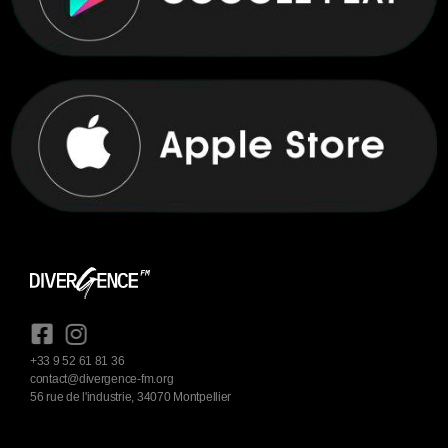
+33 9 52 61 81 36
contact@divergence-fm.org
56 rue de l'industrie, 34070 Montpellier