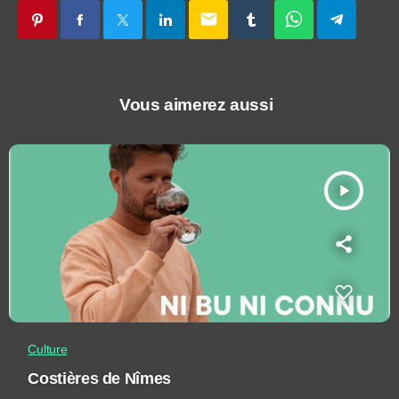
email
Vous aimerez aussi
play_arrow
Culture
Costières de Nîmes