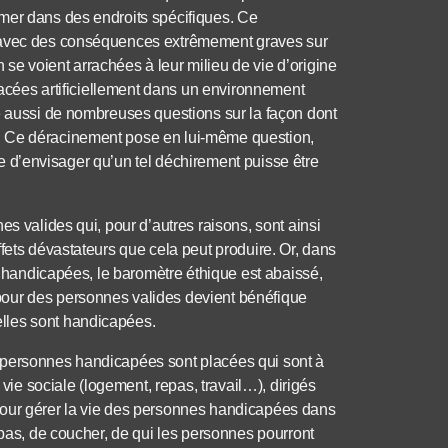
mer dans des endroits spécifiques. Ce
n avec des conséquences extrêmement graves sur
e voient arrachées à leur milieu de vie d’origine
placées artificiellement dans un environnement
e aussi de nombreuses questions sur la façon dont
. Ce déracinement pose en lui-même question,
cile d’envisager qu’un tel déchirement puisse être
es valides qui, pour d’autres raisons, sont ainsi
fets dévastateurs que cela peut produire. Or, dans
es handicapées, le baromètre éthique est abaissé,
pour des personnes valides devient bénéfique
lles sont handicapées.
 personnes handicapées sont placées qui sont à
 vie sociale (logement, repas, travail…), dirigés
pour gérer la vie des personnes handicapées dans
epas, de coucher, de qui les personnes pourront