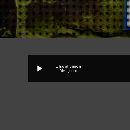
play_arrow
L’handivision
Divergence