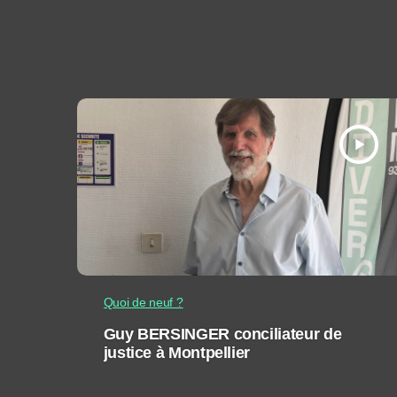
play_arrow
Quoi de neuf ?
Guy BERSINGER conciliateur de
justice à Montpellier