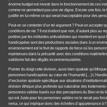
énorme budget est investi dans le fonctionnement de ces insti
comme ne permettant pas une vie digne. Encore une fois, le h
justifie en lui-même ce qui serait inacceptable pour des pers
Peut-on se contenter d’un tel argument ? Peut-on accepter que 
conditions de vie ? Il est évident que non, d’autant plus au
portées par les militantes antivalidistes qui montrent en quoi
handicapées sont des productions sociales dues à un enviro
environnement est le fruit de rapports de force où les perso
maintenues dans la précarité avec des conditions matérielles 
validisme fait des dégâts incommensurables.
Pointer du doigt cette division, aussi bien spatiale qu’éthique,
personnes handicapées au cœur de l’humanité.[…] L’Handi
d’exclusion spatiale spécifique aux situations d’institution
division éthique plus profonde qui naturalise des traitement
personnes valides basés sur des perceptions du Bien et du 
qui est Juste pour les personnes valides ne le serait pas fo
versa, ce qui implique donc des échelles d’appartenance à l’