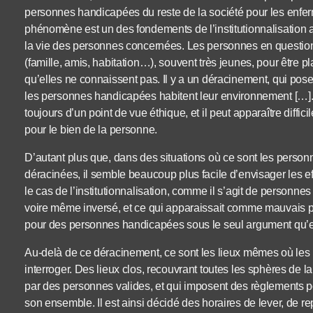
personnes handicapées du reste de la société pour les enfer
phénomène est un des fondements de l’institutionnalisatio
la vie des personnes concernées. Les personnes en question s
(famille, amis, habitation…), souvent très jeunes, pour être 
qu’elles ne connaissent pas. Il y a un déracinement, qui pos
les personnes handicapées habitent leur environnement […]
toujours d’un point de vue éthique, et il peut apparaître diffi
pour le bien de la personne.
D’autant plus que, dans des situations où ce sont les personn
déracinées, il semble beaucoup plus facile d’envisager les ef
le cas de l’institutionnalisation, comme il s’agit de personn
voire même inversé, et ce qui apparaissait comme mauvais 
pour des personnes handicapées sous le seul argument qu’e
Au-delà de ce déracinement, ce sont les lieux mêmes où les
interroger. Des lieux clos, recouvrant toutes les sphères de la
par des personnes valides, et qui imposent des règlements 
son ensemble. Il est ainsi décidé des horaires de lever, de r