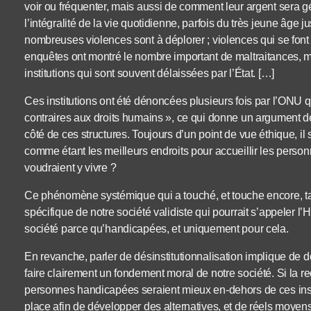
voir ou fréquenter, mais aussi de comment leur argent sera g
l’intégralité de la vie quotidienne, parfois du très jeune âge 
nombreuses violences sont à déplorer ; violences qui se font
enquêtes ont montré le nombre important de maltraitances, m
institutions qui sont souvent délaissées par l’État. […]
Ces institutions ont été dénoncées plusieurs fois par l’ONU qu
contraires aux droits humains », ce qui donne un argument d
côté de ces structures. Toujours d’un point de vue éthique, il 
comme étant les meilleurs endroits pour accueillir les pers
voudraient y vivre ?
Ce phénomène systémique qui a touché, et touche encore, ta
spécifique de notre société validiste qui pourrait s’appeler l’
société parce qu’handicapées, et uniquement pour cela.
En revanche, parler de désinstitutionnalisation implique de d
faire clairement un fondement moral de notre société. Si la
personnes handicapées seraient mieux en-dehors de ces instit
place afin de développer des alternatives, et de réels moyen