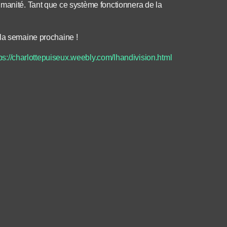
umanité. Tant que ce système fonctionnera de la
 la semaine prochaine !
ps://charlottepuiseux.weebly.com/lhandivision.html