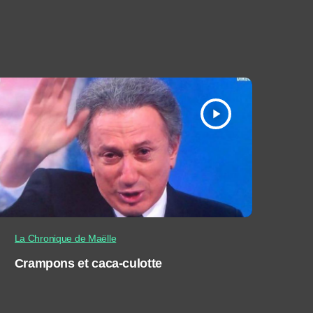
play_arrow
La Chronique de Maëlle
Crampons et caca-culotte