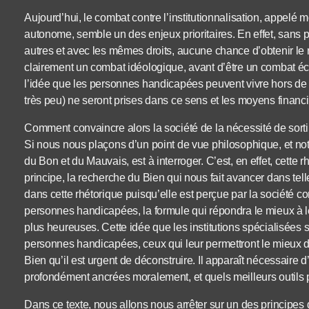
Aujourd’hui, le combat contre l’institutionnalisation, appelé m
autonome, semble un des enjeux prioritaires. En effet, sans po
autres et avec les mêmes droits, aucune chance d’obtenir le res
clairement un combat idéologique, avant d’être un combat éc
l’idée que les personnes handicapées peuvent vivre hors de c
très peu) ne seront prises dans ce sens et les moyens finan
Comment convaincre alors la société de la nécessité de sorti
Si nous nous plaçons d’un point de vue philosophique, et not
du Bon et du Mauvais, est à interroger. C’est, en effet, cette r
principe, la recherche du Bien qui nous fait avancer dans telle 
dans cette rhétorique puisqu’elle est perçue par la société c
personnes handicapées, la formule qui répondra le mieux à le
plus heureuses. Cette idée que les institutions spécialisées so
personnes handicapées, ceux qui leur permettront le mieux d
Bien qu’il est urgent de déconstruire. Il apparaît nécessaire
profondément ancrées moralement, et quels meilleurs outils
Dans ce texte, nous allons nous arrêter sur un des principes de