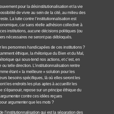
ouvement pour la désinstitutionalisation et la vie
ssibilité de vivre au sein de la cité, au milieu des
te. La lutte contre l’institutionnalisation est
onomique, car sans réelle adhésion collective à
es institutions, aucune décisions politiques (ou
ciers nécessaires ne seront pas débloqués.
r les personnes handicapées de ces institutions ?
amment éthique, la rhétorique du Bien et du Mal,
hétorique qui sous-tend nos actions, et c’est, en
ou telle direction. L’institutionnalisation rentre
omme étant « la meilleure » solution pour les
urs besoins spécifiques, là où elles seront les
nt les endroits les plus aptes à accueillir les
e s’épanouir, repose sur un principe éthique du
 d’argumenter contre ces idées reçues
 pour argumenter que les mots ?
 l’institutionnalisation qui est la séparation des