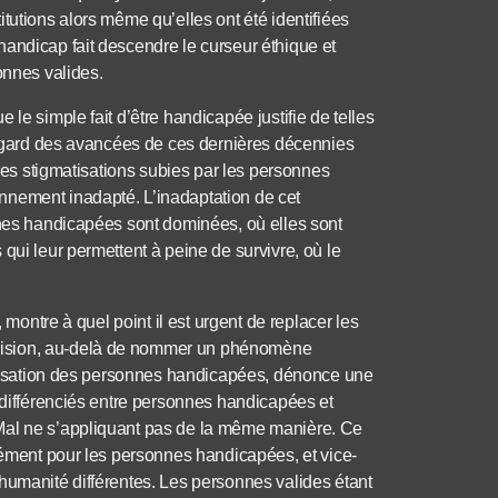
tutions alors même qu’elles ont été identifiées
andicap fait descendre le curseur éthique et
onnes valides.
le simple fait d’être handicapée justifie de telles
 regard des avancées de ces dernières décennies
 les stigmatisations subies par les personnes
nnement inadapté. L’inadaptation de cet
nnes handicapées sont dominées, où elles sont
qui leur permettent à peine de survivre, où le
 montre à quel point il est urgent de replacer les
vision, au-delà de nommer un phénomène
nalisation des personnes handicapées, dénonce une
s différenciés entre personnes handicapées et
Mal ne s’appliquant pas de la même manière. Ce
rcément pour les personnes handicapées, et vice-
humanité différentes. Les personnes valides étant