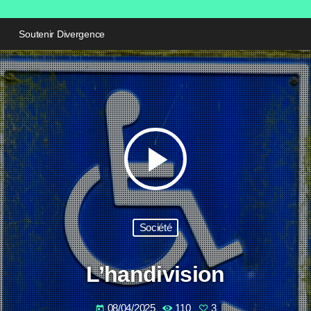
Soutenir Divergence
play_arrow
Société
L’handivision
08/04/2025
110
3
today