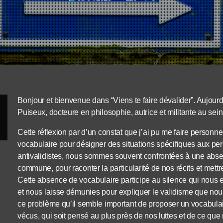
Bonjour et bienvenue dans “Viens te faire dévalider”. Aujourd
Puiseux, docteure en philosophie, autrice et militante au sei
Cette réflexion par d’un constat que j’ai pu me faire personn
vocabulaire pour désigner des situations spécifiques aux per
antivalidistes, nous sommes souvent confrontées à une absen
commune, pour raconter la particularité de nos récits et met
Cette absence de vocabulaire participe au silence qui nous en
et nous laisse démunies pour expliquer le validisme que nou
ce problème qu’il semble important de proposer un vocabulai
vécus, qui soit pensé au plus près de nos luttes et de ce qu