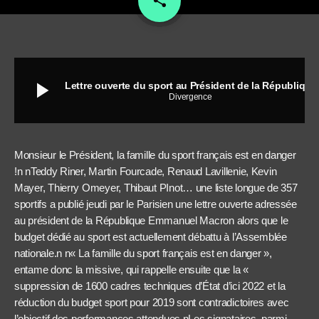
share
play_arrow
Lettre ouverte du sport au Président de la République
Divergence
Monsieur le Président, la famille du sport français est en danger
!n nTeddy Riner, Martin Fourcade, Renaud Lavillenie, Kevin
Mayer, Thierry Omeyer, Thibaut PInot… une liste longue de 357
sportifs a publié jeudi par le Parisien une lettre ouverte adressée
au président de la République Emmanuel Macron alors que le
budget dédié au sport est actuellement débattu à l’Assemblée
nationale.n n« La famille du sport français est en danger »,
entame donc la missive, qui rappelle ensuite que la «
suppression de 1600 cadres techniques d’État d’ici 2022 et la
réduction du budget sport pour 2019 sont contradictoires avec
l’objectif des performances attendues.nLes signataires, parmi