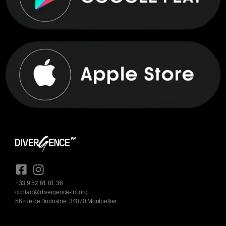
+33 9 52 61 81 36
contact@divergence-fm.org
56 rue de l'industrie, 34070 Montpellier