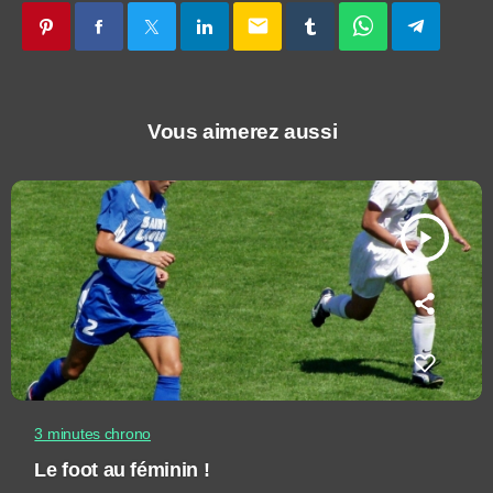
email
Vous aimerez aussi
play_arrow
3 minutes chrono
Le foot au féminin !