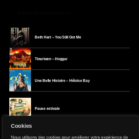
play_arrow
ÉCOUTER DIVERGENCE-FM
Beth Hart – You Still Got Me
Tinariwen – Hoggar
Une Belle Histoire – Héloïse Bay
Pause estivale
Cookies
Ici l’Ombre – mercredi 29 juillet
Nous utilisons des cookies pour améliorer votre expérience de