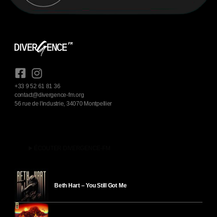
+33 9 52 61 81 36
contact@divergence-fm.org
56 rue de l'industrie, 34070 Montpellier
play_arrow
ÉCOUTER DIVERGENCE-FM
Beth Hart – You Still Got Me