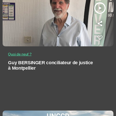
play_arrow
Quoi de neuf ?
Guy BERSINGER conciliateur de justice
à Montpellier