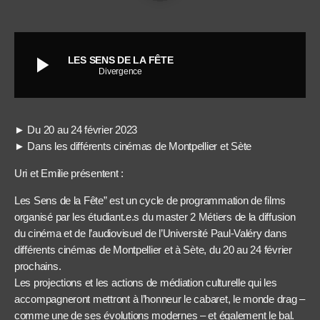
play_arrow
LES SENS DE LA FÊTE
Divergence
► Du 20 au 24 février 2023
► Dans les différents cinémas de Montpellier et Sète
Uri et Emilie présentent :
Les Sens de la Fête” est un cycle de programmation de films
organisé par les étudiant.e.s du master 2 Métiers de la diffusion
du cinéma et de l’audiovisuel de l’Université Paul-Valéry dans
différents cinémas de Montpellier et à Sète, du 20 au 24 février
prochains.
Les projections et les actions de médiation culturelle qui les
accompagneront mettront à l’honneur le cabaret, le monde drag –
comme une de ses évolutions modernes – et également le bal.