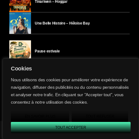
Tinariwen – Hoggar
Une Belle Histoire – Héloïse Bay
Pause estivale
Cookies
Ici l’Ombre – mercredi 29 juillet
Nous utilisons des cookies pour améliorer votre expérience de
navigation, diffuser des publicités ou du contenu personnalisés
et analyser notre trafic. En cliquant sur "Accepter tout", vous
Ici l’Ombre – mardi 28 juillet
consentez à notre utilisation des cookies.
Divergence-FM © 2022 Tous droits réservés.
Confidentialité
&
Mentions Légales
.
EN SAVOIR PLUS
TOUT REFUSER
TOUT ACCEPTER
Divergence FM
play_arrow
keyboard_arrow_right