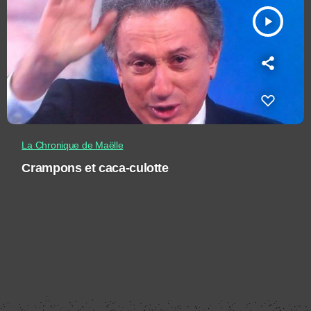
play_arrow
La Chronique de Maëlle
Crampons et caca-culotte