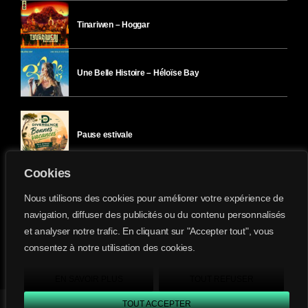
Tinariwen – Hoggar
Une Belle Histoire – Héloïse Bay
Pause estivale
Cookies
Ici l’Ombre – mercredi 29 juillet
Nous utilisons des cookies pour améliorer votre expérience de
navigation, diffuser des publicités ou du contenu personnalisés
et analyser notre trafic. En cliquant sur "Accepter tout", vous
Ici l’Ombre – mardi 28 juillet
consentez à notre utilisation des cookies.
Divergence-FM © 2022 Tous droits réservés.
Confidentialité
&
Mentions Légales
.
EN SAVOIR PLUS
TOUT REFUSER
TOUT ACCEPTER
Divergence FM