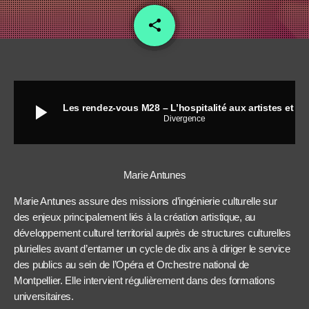
share
email
play_arrow
Les rendez-vous M28 – L’hospitalité aux artistes et aux chercheurs
Divergence
Marie Antunes
Marie Antunes assure des missions d’ingénierie culturelle sur
des enjeux principalement liés à la création artistique, au
développement culturel territorial auprès de structures culturelles
plurielles avant d’entamer un cycle de dix ans à diriger le service
des publics au sein de l’Opéra et Orchestre national de
Montpellier. Elle intervient régulièrement dans des formations
universitaires.