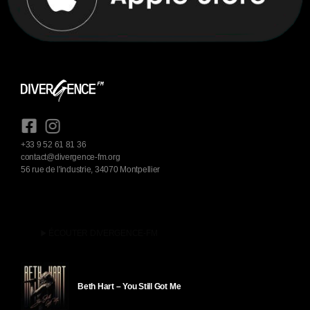
+33 9 52 61 81 36
contact@divergence-fm.org
56 rue de l'industrie, 34070 Montpellier
play_arrow
ÉCOUTER DIVERGENCE-FM
Beth Hart – You Still Got Me