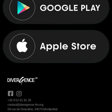
+33 9 52 61 81 36
contact@divergence-fm.org
56 rue de l'industrie, 34070 Montpellier