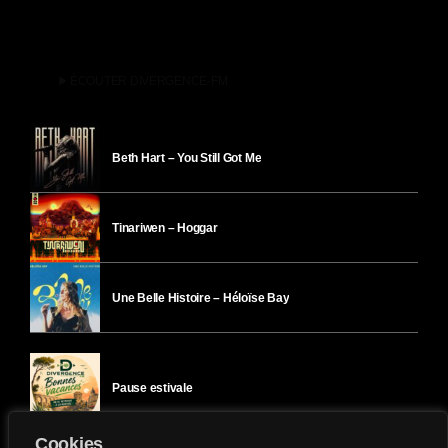
play_arrow
ÉCOUTER DIVERGENCE-FM
Beth Hart – You Still Got Me
Tinariwen – Hoggar
Une Belle Histoire – Héloïse Bay
Pause estivale
Cookies