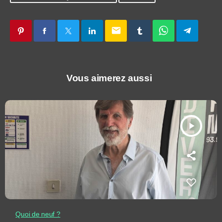
email
Vous aimerez aussi
play_arrow
Quoi de neuf ?