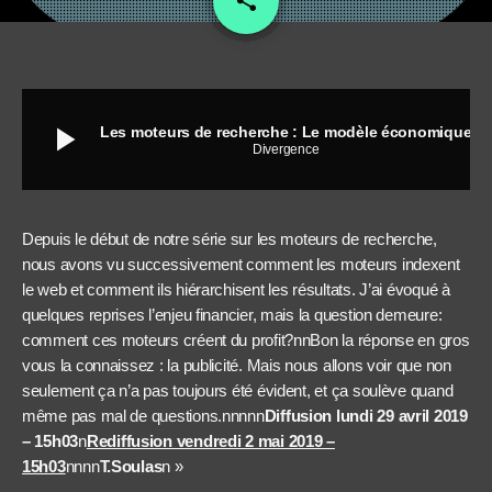
share
play_arrow
Les moteurs de recherche : Le modèle économique
Divergence
Depuis le début de notre série sur les moteurs de recherche,
nous avons vu successivement comment les moteurs indexent
le web et comment ils hiérarchisent les résultats. J’ai évoqué à
quelques reprises l’enjeu financier, mais la question demeure:
comment ces moteurs créent du profit?nnBon la réponse en gros
vous la connaissez : la publicité. Mais nous allons voir que non
seulement ça n’a pas toujours été évident, et ça soulève quand
même pas mal de questions.nnnnn
Diffusion lundi 29 avril 2019
– 15h03
n
Rediffusion vendredi 2 mai 2019 –
15h03
nnnn
T.Soulas
n »