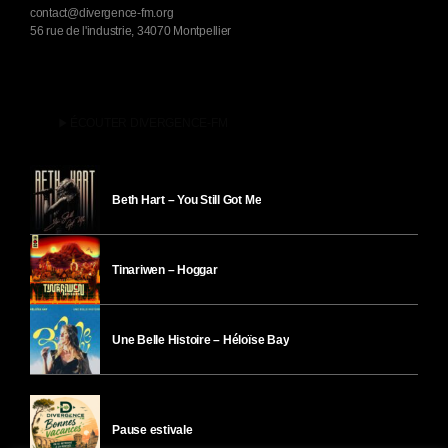
contact@divergence-fm.org
56 rue de l'industrie, 34070 Montpellier
play_arrow
ÉCOUTER DIVERGENCE-FM
Beth Hart – You Still Got Me
Tinariwen – Hoggar
Une Belle Histoire – Héloïse Bay
Pause estivale