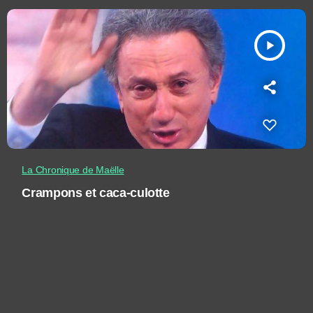
play_arrow
La Chronique de Maëlle
Crampons et caca-culotte