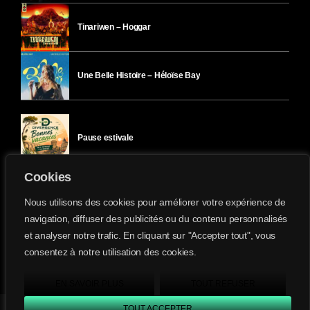
Tinariwen – Hoggar
Une Belle Histoire – Héloïse Bay
Pause estivale
Cookies
Ici l’Ombre – mercredi 29 juillet
Nous utilisons des cookies pour améliorer votre expérience de
navigation, diffuser des publicités ou du contenu personnalisés
et analyser notre trafic. En cliquant sur "Accepter tout", vous
Ici l’Ombre – mardi 28 juillet
consentez à notre utilisation des cookies.
Divergence-FM © 2022 Tous droits réservés.
Confidentialité
&
Mentions Légales
.
EN SAVOIR PLUS
TOUT REFUSER
TOUT ACCEPTER