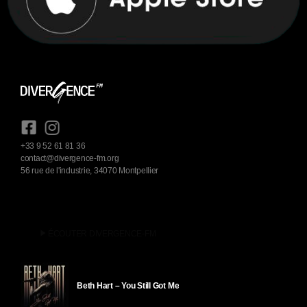
+33 9 52 61 81 36
contact@divergence-fm.org
56 rue de l'industrie, 34070 Montpellier
play_arrow
ÉCOUTER DIVERGENCE-FM
Beth Hart – You Still Got Me