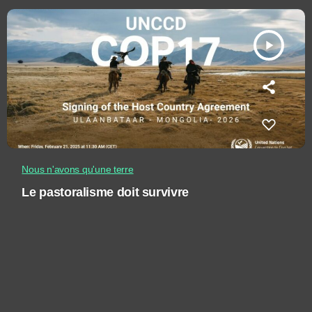
play_arrow
Nous n'avons qu'une terre
Le pastoralisme doit survivre