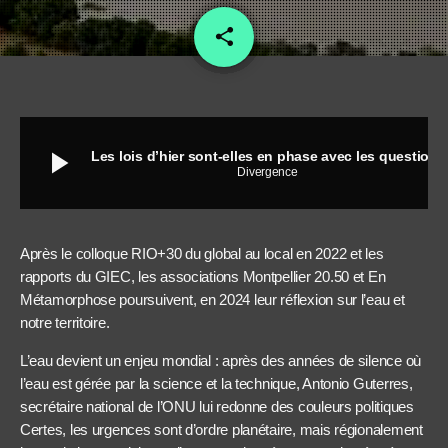
share
email
8
play_arrow
Les lois d’hier sont-elles en phase avec les questions d’aujourd’hui ?
Divergence
Après le colloque RIO+30 du global au local en 2022 et les
rapports du GIEC, les associations Montpellier 20.50 et En
Métamorphose poursuivent, en 2024 leur réflexion sur l’eau et
notre territoire.
L’eau devient un enjeu mondial : après des années de silence où
l’eau est gérée par la science et la technique, Antonio Guterres,
secrétaire national de l’ONU lui redonne des couleurs politiques
Certes, les urgences sont d’ordre planétaire, mais régionalement