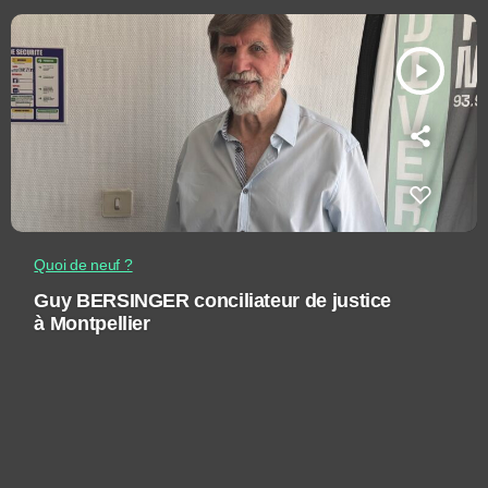
play_arrow
Quoi de neuf ?
Guy BERSINGER conciliateur de justice
à Montpellier