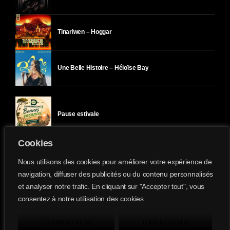
Tinariwen – Hoggar
Une Belle Histoire – Héloïse Bay
Pause estivale
Cookies
Ici l’Ombre – mercredi 29 juillet
Nous utilisons des cookies pour améliorer votre expérience de
navigation, diffuser des publicités ou du contenu personnalisés
et analyser notre trafic. En cliquant sur "Accepter tout", vous
Ici l’Ombre – mardi 28 juillet
consentez à notre utilisation des cookies.
Divergence-FM © 2022 Tous droits réservés.
Confidentialité
&
Mentions Légales
.
EN SAVOIR PLUS
TOUT REFUSER