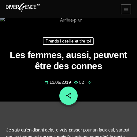
menu
Prends l oseille et tire toi
Les femmes, aussi, peuvent
être des connes
13/05/2019
52
today
share
email
Je sais qu’en disant cela, je vais passer pour un faux-cul, surtout
par les temps qui courent, mais j’ai toujours considéré la gente