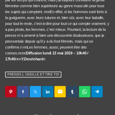
féminine comme bien supérieure au genre masculin pour tous
les sujets qui comptent. nnnEn effet, si les hommes sont forts à
la guéguerre, avec leurs tutures et, bien sûr, avec leur baballe,
pour tout le reste, c’est-à-dire pour tout ce qui compte
vraiment
, y
a pas photo, les femmes, c’est mieux. Pourtant, la lecture de la
presse m’a amené à faire une découverte douloureuse, que je
pressentais depuis qu’il y a du foot féminin, mais qui se
confirme.n nnLes femmes, aussi, peuvent être des
connes.nnnn
Diffusion lundi 13 mai 2019 – 10h40 /
17h40
nnn
Y.Desrichard
«
PRENDS L OSEILLE ET TIRE TOI
email