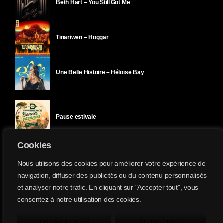
Beth Hart – You Still Got Me
Tinariwen – Hoggar
Une Belle Histoire – Héloïse Bay
Pause estivale
Cookies
Ici l’Ombre – mercredi 29 juillet
Nous utilisons des cookies pour améliorer votre expérience de
navigation, diffuser des publicités ou du contenu personnalisés
et analyser notre trafic. En cliquant sur "Accepter tout", vous
Ici l’Ombre – mardi 28 juillet
consentez à notre utilisation des cookies.
Divergence-FM © 2022 Tous droits réservés.
Confidentialité
&
Mentions Légales
.
EN SAVOIR PLUS
TOUT REFUSER