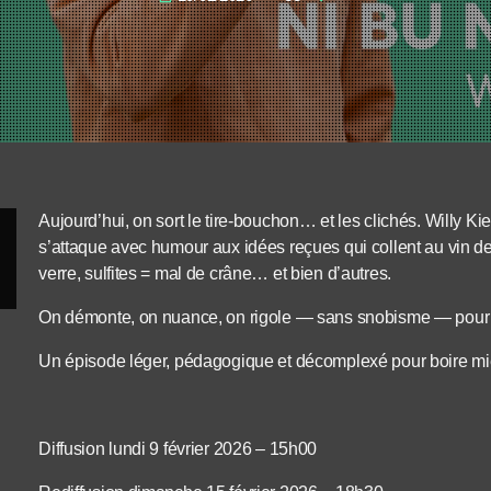
Aujourd’hui, on sort le tire-bouchon… et les clichés. Willy 
s’attaque avec humour aux idées reçues qui collent au vin de
verre, sulfites = mal de crâne… et bien d’autres.
On démonte, on nuance, on rigole — sans snobisme — pour r
Un épisode léger, pédagogique et décomplexé pour boire mie
Diffusion lundi 9 février 2026 – 15h00