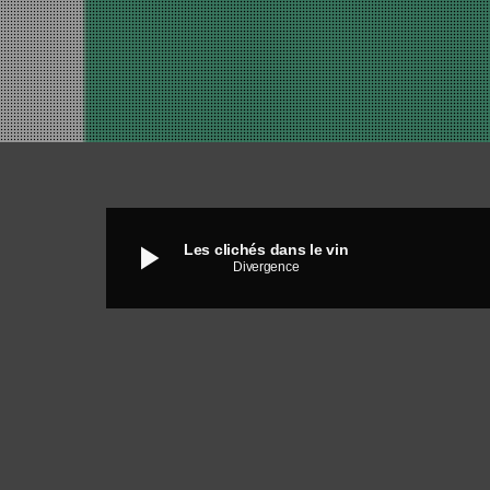
play_arrow
Les clichés dans le vin
Divergence