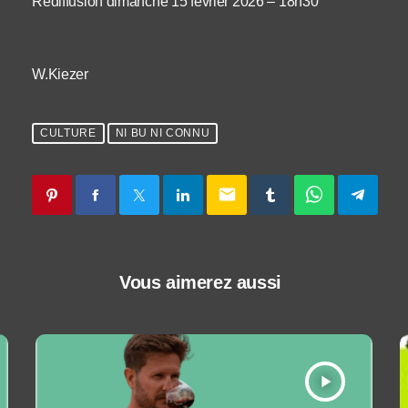
Rediffusion dimanche 15 février 2026 – 18h30
W.Kiezer
CULTURE
NI BU NI CONNU
email
Vous aimerez aussi
play_arrow