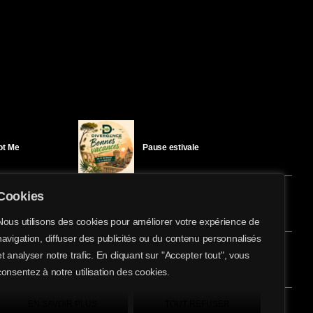
Got Me
Pause estivale
Cookies
Ici l’Ombre – mercredi 29 juillet
Nous utilisons des cookies pour améliorer votre expérience de
navigation, diffuser des publicités ou du contenu personnalisés
share
email
et analyser notre trafic. En cliquant sur "Accepter tout", vous
éloïse Bay
Ici l’Ombre – mardi 28 juillet
consentez à notre utilisation des cookies.
EN SAVOIR PLUS
TOUT REFUSER