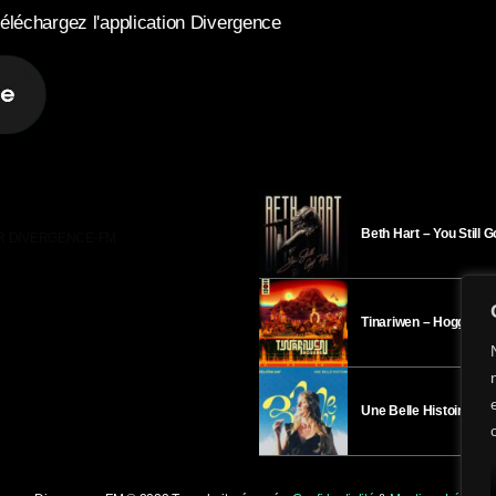
éléchargez l'application Divergence
Beth Hart – You Still 
R DIVERGENCE-FM
Tinariwen – Hoggar
Une Belle Histoire – H