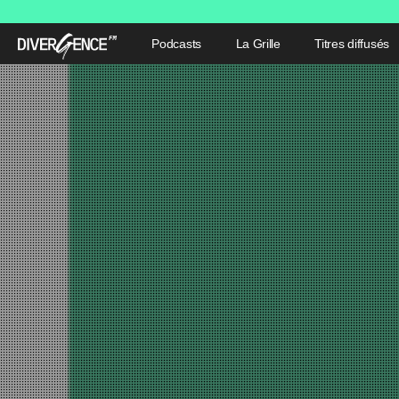
Podcasts
La Grille
Titres diffusés