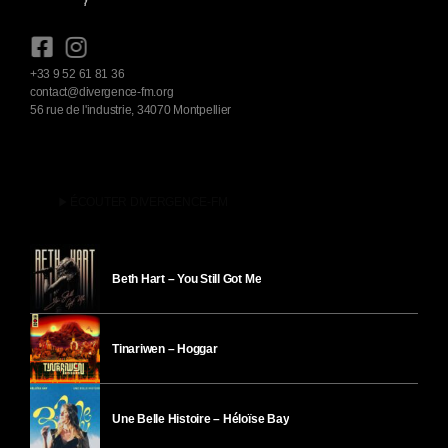
+33 9 52 61 81 36
contact@divergence-fm.org
56 rue de l'industrie, 34070 Montpellier
play_arrow
ÉCOUTER DIVERGENCE-FM
Beth Hart – You Still Got Me
Tinariwen – Hoggar
Une Belle Histoire – Héloïse Bay