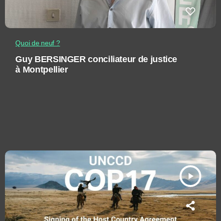
Quoi de neuf ?
Guy BERSINGER conciliateur de justice
à Montpellier
play_arrow