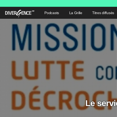
Podcasts
La Grille
Titres diffusés
Le serv