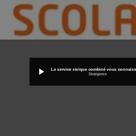
play_arrow
Le service civique combiné vous connaiss
Divergence