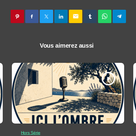
email
Vous aimerez aussi
play_arrow
Hors Série