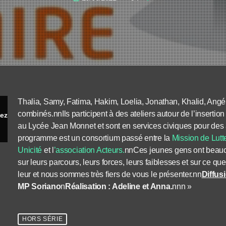
Thalia, Samy, Fatima, Hakim, Loelia, Jonathan, Khalid, Angé
combinés.nnIls participent à des ateliers autour de l’insertion 
ez ?
au Lycée Jean Monnet et sont en services civiques pour des
programme est un consortium passé entre la
Mission de Lutt
Unicité
et l
’association Acteurs.
nnCes jeunes gens ont beauc
sur leurs parcours, leurs forces, leurs faiblesses et sur ce q
leur et nous sommes très fiers de vous le présenter.nn
Diffus
MP Soriano
n
Réalisation : Adeline et Anna.
nnn »
HORS SÉRIE