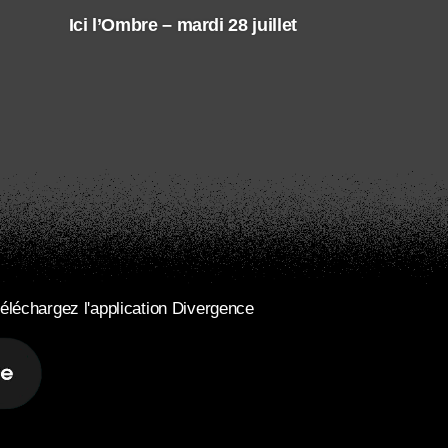
Ici l’Ombre – mardi 28 juillet
éléchargez l'application Divergence