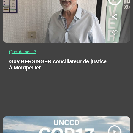
Quoi de neuf ?
Guy BERSINGER conciliateur de justice
à Montpellier
play_arrow