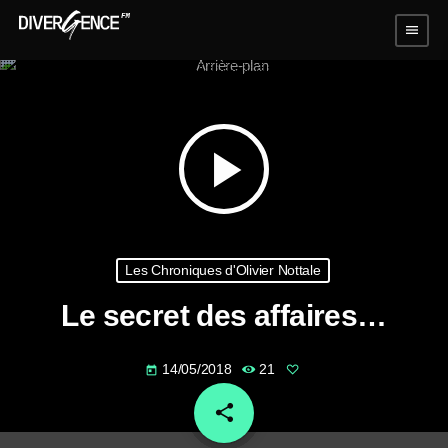
menu
play_arrow
Les Chroniques d'Olivier Nottale
Le secret des affaires…
14/05/2018
21
today
share
email