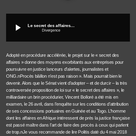
play_arrow
Le secret des affaires…
Divergence
Adopté en procédure accélérée, le projet sur le « secret des
affaires » donne des moyens exorbitants aux entreprises pour
poursuivre en justice lanceurs d’alertes, journalistes et
ONG.nProcès bâillon n’est pas raison ». Mais pourrait bien le
devenir. Alors que le Sénat vient d’adopter – et de durcir – la très
controversée proposition de loi sur « le secret des affaires », le
milliardaire un brin procédurier, Vincent Bolloré a été mis en
examen, le 26 avril, dans l’enquête sur les conditions d’attribution
de ses concessions portuaires en Guinée et au Togo. L’homme
dont les affaires en Afrique intéressent de près la justice française
est passé maître dans l’art de faire des procès à ceux qui parlent
de trop.nJe vous recommande de lire Politis daté du 4 mai 2018