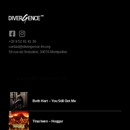
+33 9 52 61 81 36
contact@divergence-fm.org
56 rue de l'industrie, 34070 Montpellier
play_arrow
ÉCOUTER DIVERGENCE-FM
Beth Hart – You Still Got Me
Tinariwen – Hoggar