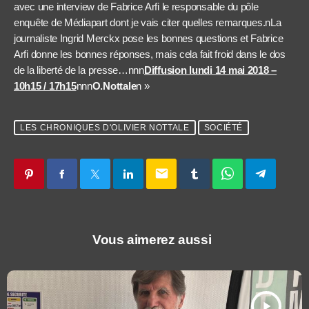
avec une interview de Fabrice Arfi le responsable du pôle
enquête de Médiapart dont je vais citer quelles remarques.nLa
journaliste Ingrid Merckx pose les bonnes questions et Fabrice
Arfi donne les bonnes réponses, mais cela fait froid dans le dos
de la liberté de la presse…nnn
Diffusion lundi 14 mai 2018 –
10h15 / 17h15
nnn
O.Nottale
n »
LES CHRONIQUES D'OLIVIER NOTTALE
SOCIÉTÉ
email
Vous aimerez aussi
play_arrow