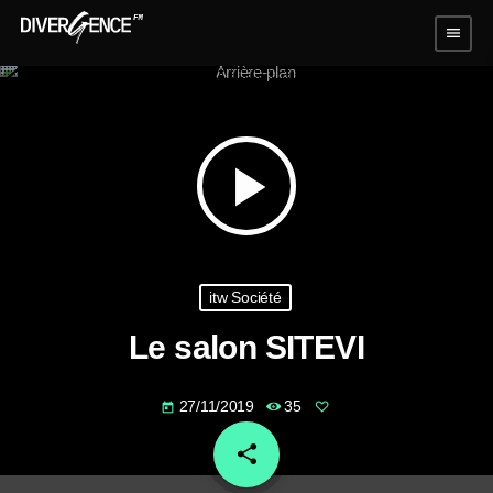
menu
play_arrow
itw Société
Le salon SITEVI
27/11/2019
35
today
share
email