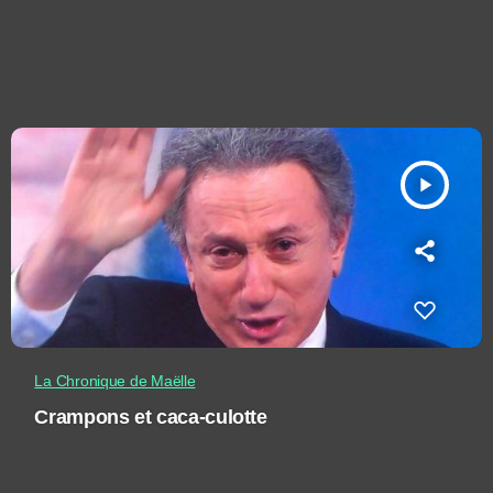
play_arrow
La Chronique de Maëlle
Crampons et caca-culotte