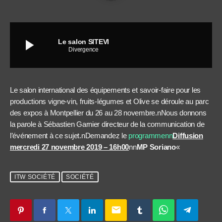
play_arrow
Le salon SITEVI
Divergence
Le salon international des équipements et savoir-faire pour les
productions vigne-vin, fruits-légumes et Olive se déroule au parc
des expos à Montpellier du 26 au 28 novembre.nNous donnons
la parole à Sébastien Garnier directeur de la communication de
l’événement à ce sujet.nDemandez le
programmenn
Diffusion
mercredi 27 novembre 2019 – 16h00
nn
MP Soriano
«
ITW SOCIÉTÉ
SOCIÉTÉ
email