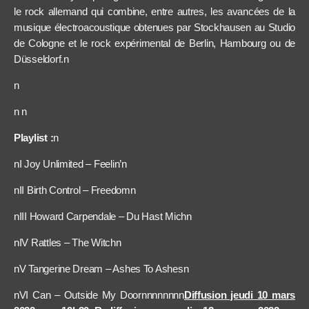
le rock allemand qui combine, entre autres, les avancées de la
musique électroacoustique obtenues par Stockhausen au Studio
de Cologne et le rock expérimental de Berlin, Hambourg ou de
Düsseldorf.
n
n
n n
Playlist :
n
nI Joy Unlimited – Feelin’n
nII Birth Control – Freedomn
nIII Howard Carpendale – Du Hast Michn
nIV Rattles – The Witchn
nV Tangerine Dream – Ashes To Ashesn
nVI Can – Outside My Doornnnnnnnn
Diffusion jeudi 10 mars