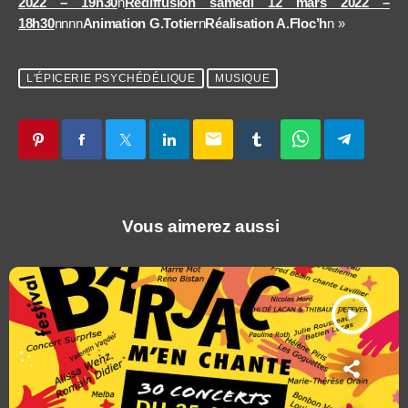
2022 – 19h30
n
Rediffusion samedi 12 mars 2022 –
18h30
nnnn
Animation G.Totier
n
Réalisation A.Floc’h
n »
L'ÉPICERIE PSYCHÉDÉLIQUE
MUSIQUE
email
Vous aimerez aussi
play_arrow