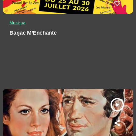
Musique
Barjac M’Enchante
play_arrow