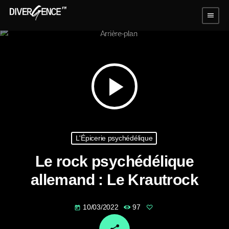
menu
play_arrow
L'Épicerie psychédélique
Le rock psychédélique
allemand : Le Krautrock
10/03/2022
97
today
email