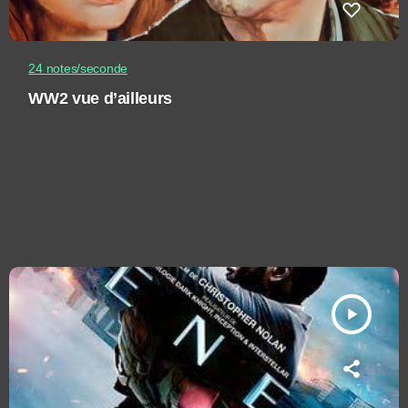
24 notes/seconde
WW2 vue d’ailleurs
play_arrow