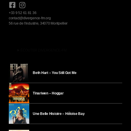
+33 9 52 61 81 36
contact@divergence-fm.org
56 rue de l'industrie, 34070 Montpellier
play_arrow
ÉCOUTER DIVERGENCE-FM
Beth Hart – You Still Got Me
Tinariwen – Hoggar
Une Belle Histoire – Héloïse Bay