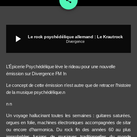
share
play_arrow
Le rock psychédélique allemand : Le Krautrock
Divergence
L’Épicerie Psychédélique lève le rideau pour une nouvelle
émission sur Divergence FM !n
Le concept de cette émission n’est autre que de retracer l’histoire
de la musique psychédélique.n
n n
Un voyage hallucinant toutes les semaines : guitares saturées,
orgues en folie, machines électroniques accompagnées de sitar
ou encore d’harmonica. Du rock fin des années 60 au plus
improbables fusions de musiques traditionnelles du monde