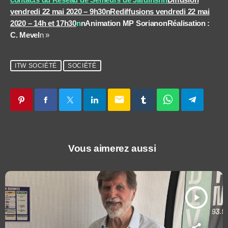
vendredi 22 mai 2020 – 9h30
n
Rediffusions vendredi 22 mai
2020 – 14h et 17h30
n
n
Animation MP Soriano
nRéalisation :
C. Mevel
n »
ITW SOCIÉTÉ
SOCIÉTÉ
email
Vous aimerez aussi
play_arrow