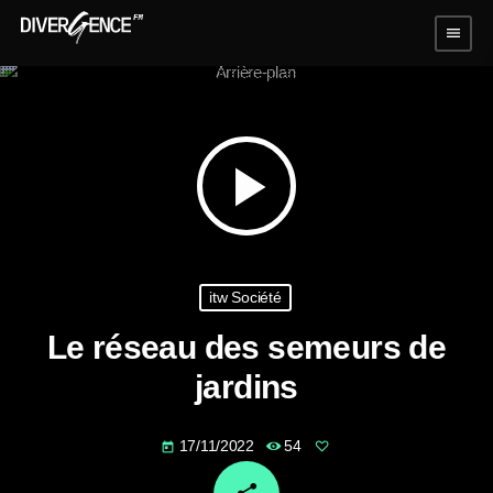
menu
play_arrow
itw Société
Le réseau des semeurs de
jardins
17/11/2022
54
today
email