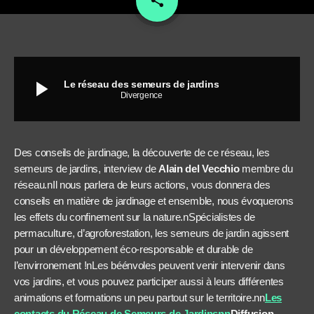
share
play_arrow
Le réseau des semeurs de jardins
Divergence
Des conseils de jardinage, la découverte de ce réseau, les
semeurs de jardins, interview de
Alain del Vecchio
membre du
réseau.nIl nous parlera de leurs actions, vous donnera des
conseils en matière de jardinage et ensemble, nous évoquerons
les effets du confinement sur la nature.nSpécialistes de
permaculture, d’agroforestation, les semeurs de jardin agissent
pour un développement éco-responsable et durable de
l’envirronement !nLes béénvoles peuvent venir intervenir dans
vos jardins, et vous pouvez participer aussi à leurs différentes
animations et formations un peu partout sur le territoire.nn
Les
contacts du Réseau de Semeurs de Jardinsnn
Diffusion