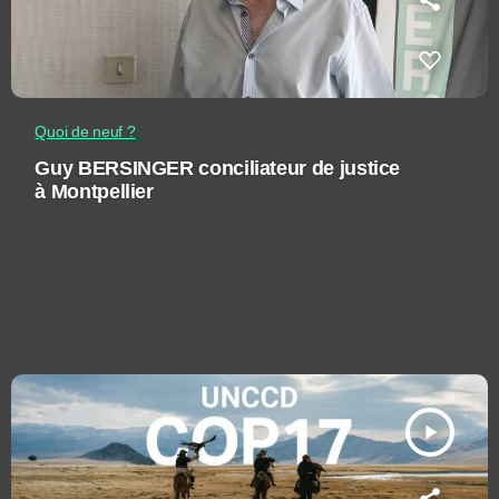
Quoi de neuf ?
Guy BERSINGER conciliateur de justice
à Montpellier
play_arrow