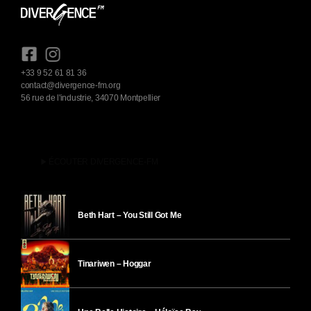
+33 9 52 61 81 36
contact@divergence-fm.org
56 rue de l'industrie, 34070 Montpellier
play_arrow
ÉCOUTER DIVERGENCE-FM
Beth Hart – You Still Got Me
Tinariwen – Hoggar