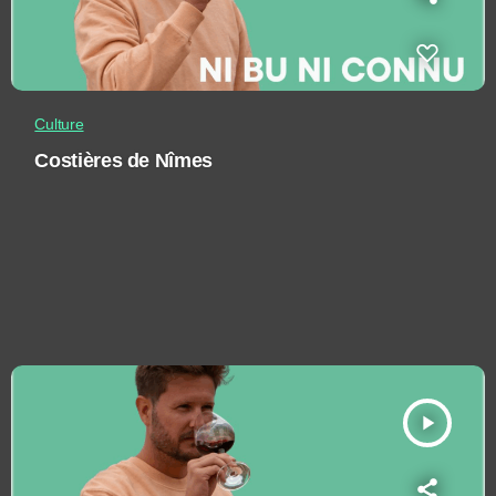
Culture
Costières de Nîmes
play_arrow