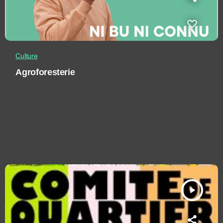
Culture
Agroforesterie
play_arrow