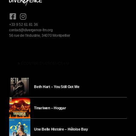
+33 9 52 61 81 36
contact@divergence-fm.org
56 rue de l'industrie, 34070 Montpellier
play_arrow
ÉCOUTER DIVERGENCE-FM
Beth Hart – You Still Got Me
Tinariwen – Hoggar
Une Belle Histoire – Héloïse Bay