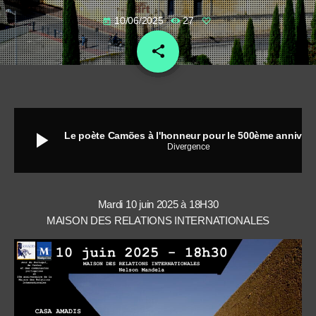
10/06/2025
27
today
share
email
play_arrow
Le poète Camões à l'honneur pour le 500ème anniversaire de sa naissance
Divergence
Mardi 10 juin 2025 à 18H30
MAISON DES RELATIONS INTERNATIONALES