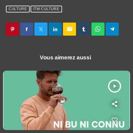
CULTURE
ITW CULTURE
email
Vous aimerez aussi
play_arrow