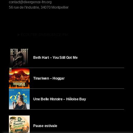
contact@divergence-fm.org
56 rue de l'industrie, 34070 Montpellier
play_arrow
ÉCOUTER DIVERGENCE-FM
Beth Hart – You Still Got Me
Tinariwen – Hoggar
Une Belle Histoire – Héloïse Bay
Pause estivale