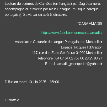
Lecture de poèmes de Camões (en français) par Dag Jeanneret,
accompagné au clavecin par Alain Cahagne (musique baroque
portugaise). Suivit par un apéritif dînatoire.
*CASA AMADIS
https://www.facebook.com/casa.amadis/
Association Culturelle de Langue Portugaise de Montpellier
Espace Jacques I d’Aragon
117, rue des États Généraux 34000 Montpellier
Téléphone : 04 67 64 02 75 / 06 28 29 89 77
E-mail : amadis_montpellier@yahoo.fr
Diffusion mardi 10 juin 2025 – 16h00
O.Nottale