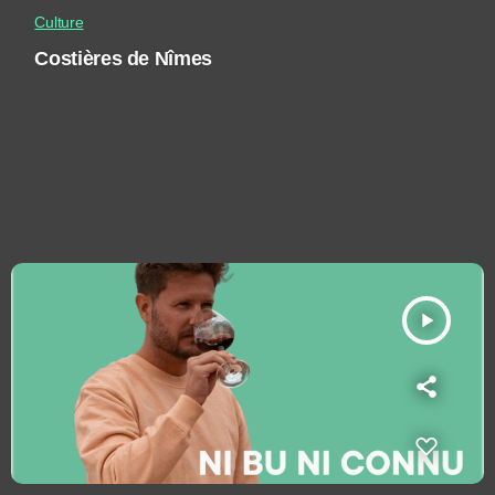
Culture
Costières de Nîmes
play_arrow