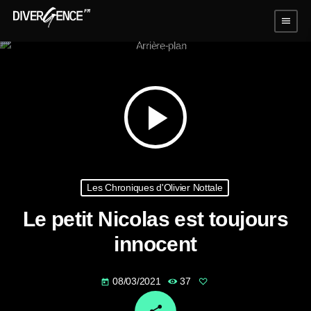
menu
play_arrow
Les Chroniques d'Olivier Nottale
Le petit Nicolas est toujours
innocent
08/03/2021
37
today
email