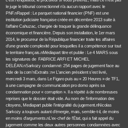
le juge le tribunal correctionnel n’a aucun rapport avec le
PNF.nRappel : Le parquet national financier (PNF) est une
institution judiciaire française créée en décembre 2013 suite à
l’affaire Cahuzac, chargée de traquer la grande délinquance
économique et financière. Depuis son installation, le 1er mars
2014, le procureur de la République financier traite les affaires
d’une grande complexité pour lesquelles il a compétence sur tout
le territoire français.nMédiapart titre et publie : Le 4 MARS sous
les signatures de FABRICE ARFI ET MICHEL
DELÉAN.nSarkozy condamné: 254 pages de jugement face au
vide de la com’nExtraits :n« L’ancien président s’est livré,
mercredi 3 mars, dans Le Figaro puis au « 20 Heures » de TF1,
à une campagne de communication pro domo après sa
condamnation pour « corruption ». Il a répété à de nombreuses
reprises que le dossier était vide. Au nom de l’information des
citoyens, Mediapart publie l’intégralité du jugement.nNicolas
Sarkozy a toujours autant d’énergie, mais, semble-t-il, de moins
en moins d’arguments.nL’ex-chef de l’État, qui a fait appel du
jugement comme les deux autres personnes condamnées avec