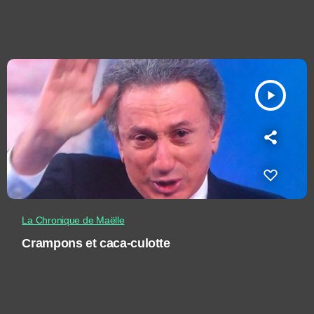
play_arrow
La Chronique de Maëlle
Crampons et caca-culotte