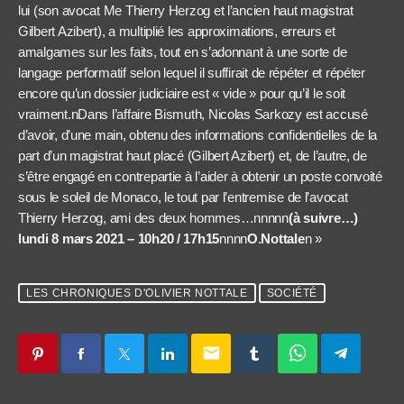
lui (son avocat Me Thierry Herzog et l’ancien haut magistrat
Gilbert Azibert), a multiplié les approximations, erreurs et
amalgames sur les faits, tout en s’adonnant à une sorte de
langage performatif selon lequel il suffirait de répéter et répéter
encore qu’un dossier judiciaire est « vide » pour qu’il le soit
vraiment.nDans l’affaire Bismuth, Nicolas Sarkozy est accusé
d’avoir, d’une main, obtenu des informations confidentielles de la
part d’un magistrat haut placé (Gilbert Azibert) et, de l’autre, de
s’être engagé en contrepartie à l’aider à obtenir un poste convoité
sous le soleil de Monaco, le tout par l’entremise de l’avocat
Thierry Herzog, ami des deux hommes…nnnnn
(à suivre…)
lundi 8 mars 2021 – 10h20 / 17h15
nnnn
O.Nottale
n »
LES CHRONIQUES D'OLIVIER NOTTALE
SOCIÉTÉ
email