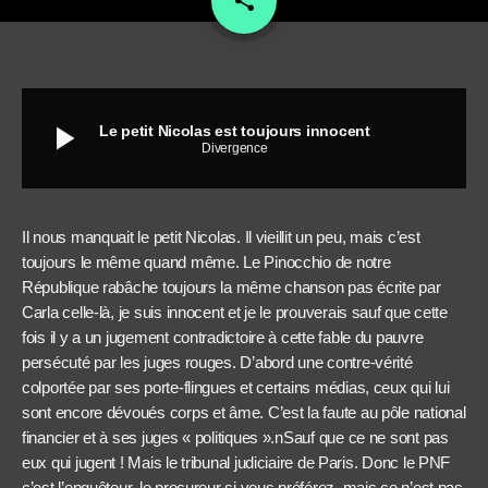
share
play_arrow
Le petit Nicolas est toujours innocent
Divergence
Il nous manquait le petit Nicolas. Il vieillit un peu, mais c’est
toujours le même quand même. Le Pinocchio de notre
République rabâche toujours la même chanson pas écrite par
Carla celle-là, je suis innocent et je le prouverais sauf que cette
fois il y a un jugement contradictoire à cette fable du pauvre
persécuté par les juges rouges. D’abord une contre-vérité
colportée par ses porte-flingues et certains médias, ceux qui lui
sont encore dévoués corps et âme. C’est la faute au pôle national
financier et à ses juges « politiques ».nSauf que ce ne sont pas
eux qui jugent ! Mais le tribunal judiciaire de Paris. Donc le PNF
c’est l’enquêteur, le procureur si vous préférez, mais ce n’est pas