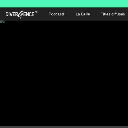
Podcasts
La Grille
Titres diffusés