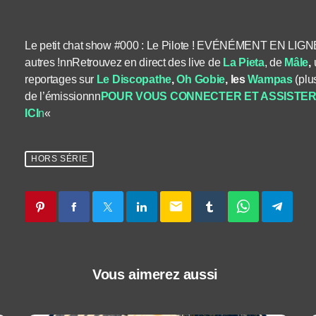
Le petit chat show #000 : Le Pilote ! EVÉNÉMENT EN LIG
autres !nnRetrouvez en direct des live de
La Pieta
, de
Mâle
,
reportages sur
Le Discopathe
,
Oh Gobie
, les
Wampas
(plu
de l’émissionnn
POUR VOUS CONNECTER ET ASSISTER A
ICI
n
«
HORS SÉRIE
email
Vous aimerez aussi