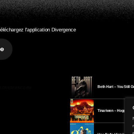
éléchargez l'application Divergence
Beth Hart – You Still 
R DIVERGENCE-FM
Tinariwen – Hoggar