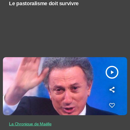
Le pastoralisme doit survivre
play_arrow
La Chronique de Maëlle