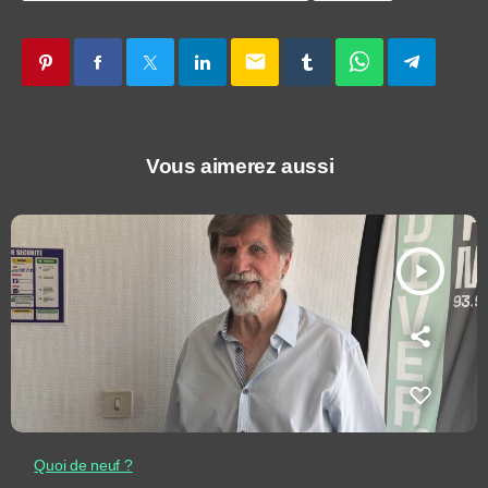
email
Vous aimerez aussi
play_arrow
Quoi de neuf ?