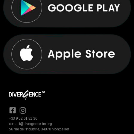
+33 9 52 61 81 36
contact@divergence-fm.org
56 rue de l'industrie, 34070 Montpellier