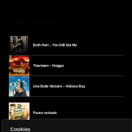
play_arrow
ÉCOUTER DIVERGENCE-FM
Beth Hart – You Still Got Me
Tinariwen – Hoggar
Une Belle Histoire – Héloïse Bay
Pause estivale
Cookies