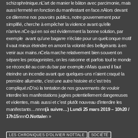
schizophrénique.nL’art de manier le bâton avec parcimonie, mais
aussi fermeté en fonction du manifestant en face.nAlors devant
ce dilemme nos pouvoirs publics, notre gouvernement pour
simplifié, cherche à empêcher la violence avant qu’elle
n’arrive.nCe qui en soi est évidemment la bonne solution, par
exemple avant qu’une bagarre n’éclate pour un quelconque motif
il vaut mieux éteindre en amont la volonté des belligérants à en
venir aux mains.nCela marche relativement bien souvent on
sépare les protagonistes, on les raisonne et parfois tout le monde
se réconcilié au coin du bar par exemple.nMais quand il faut
éteindre un incendie avant que quelques-uns n’aient craqué la
première allumette, c’est une autre histoire et c’est très
compliqué.nD’où la tentation de nos gouvernants de vouloir
interdire les manifestations jugées potentiellement dangereuses
et violentes, mais aussi et c’est plutôt nouveau d’interdire les
manifestants…nnnn
(à suivre…) Lundi 25 mars 2019 – 10h20 /
17h15
nnn
O.Nottale
n »
LES CHRONIQUES D'OLIVIER NOTTALE
SOCIÉTÉ