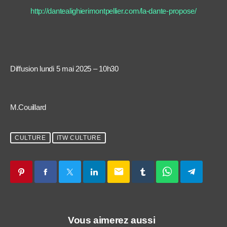
http://dantealighierimontpellier.com/la-dante-propose/
Diffusion lundi 5 mai 2025 – 10h30
M.Couillard
CULTURE
ITW CULTURE
email
Vous aimerez aussi