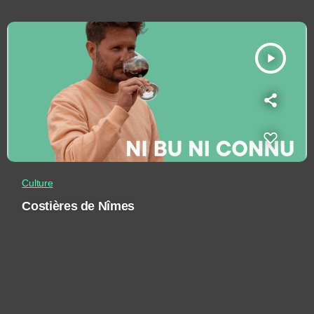
play_arrow
Culture
Costières de Nîmes