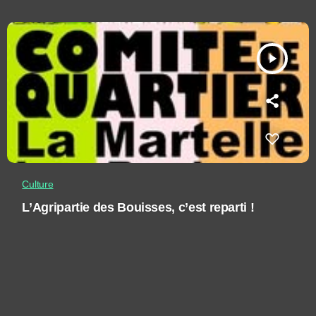
play_arrow
Culture
L’Agripartie des Bouisses, c’est reparti !