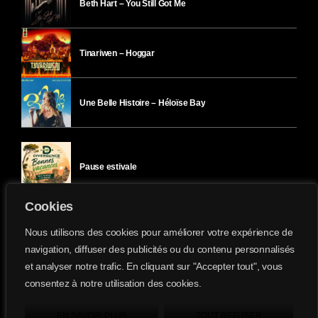
Beth Hart – You Still Got Me
Tinariwen – Hoggar
Une Belle Histoire – Héloïse Bay
Pause estivale
Cookies
Ici l’Ombre – mercredi 29 juillet
Nous utilisons des cookies pour améliorer votre expérience de
navigation, diffuser des publicités ou du contenu personnalisés
et analyser notre trafic. En cliquant sur "Accepter tout", vous
Ici l’Ombre – mardi 28 juillet
consentez à notre utilisation des cookies.
Divergence-FM © 2022 Tous droits réservés.
Confidentialité
&
Mentions Légales
.
EN SAVOIR PLUS
TOUT REFUSER