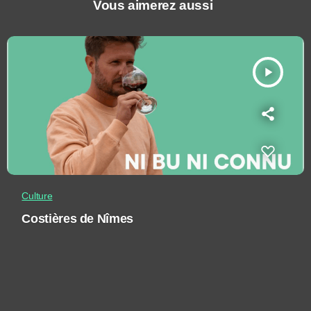
Vous aimerez aussi
play_arrow
Culture
Costières de Nîmes