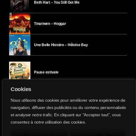
Beth Hart – You Still Got Me
Tinariwen – Hoggar
Une Belle Histoire – Héloïse Bay
Pause estivale
Cookies
Ici l’Ombre – mercredi 29 juillet
Nous utilisons des cookies pour améliorer votre expérience de
navigation, diffuser des publicités ou du contenu personnalisés
et analyser notre trafic. En cliquant sur "Accepter tout", vous
Ici l’Ombre – mardi 28 juillet
consentez à notre utilisation des cookies.
Divergence-FM © 2022 Tous droits réservés.
Confidentialité
&
Mentions Légales
.