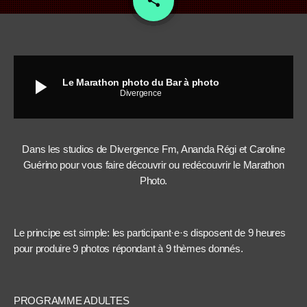
share
play_arrow
Le Marathon photo du Bar à photo
Divergence
Dans les studios de Divergence Fm, Ananda Régi et Caroline
Guérino pour vous faire découvrir ou redécouvrir le Marathon
Photo.
Le principe est simple: les participant·e·s disposent de 9 heures
pour produire 9 photos répondant à 9 thèmes donnés.
PROGRAMME ADULTES