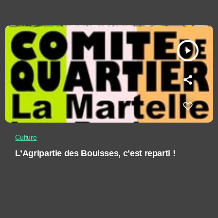
play_arrow
Culture
L’Agripartie des Bouisses, c’est reparti !