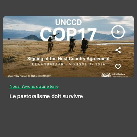
play_arrow
Nous n'avons qu'une terre
Le pastoralisme doit survivre