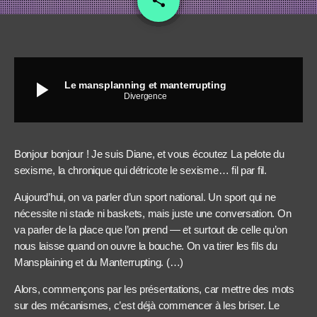
share
2
play_arrow
Le mansplanning et manterrupting
Divergence
Bonjour bonjour ! Je suis Diane, et vous écoutez La pelote du
sexisme, la chronique qui détricote le sexisme… fil par fil.
Aujourd’hui, on va parler d’un sport national. Un sport qui ne
nécessite ni stade ni baskets, mais juste une conversation. On
va parler de la place que l’on prend — et surtout de celle qu’on
nous laisse quand on ouvre la bouche. On va tirer les fils du
Mansplaining et du Manterrupting. (…)
Alors, commençons par les présentations, car mettre des mots
sur des mécanismes, c’est déjà commencer à les briser. Le