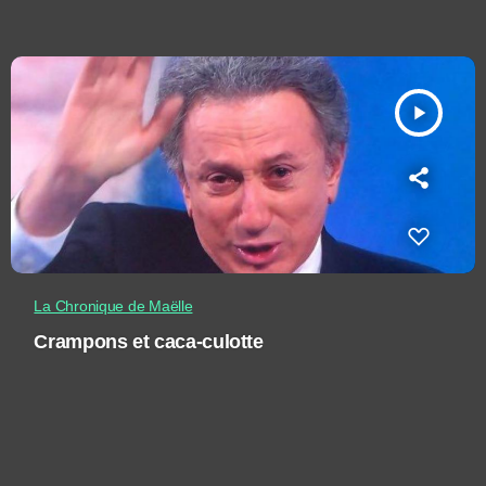
play_arrow
La Chronique de Maëlle
Crampons et caca-culotte