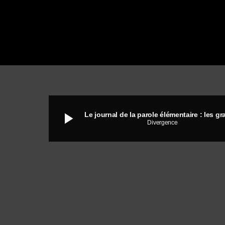
play_arrow
Divergence