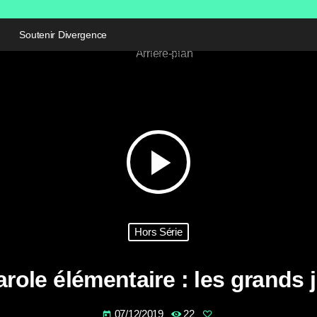
Soutenir Divergence
play_arrow
Hors Série
arole élémentaire : les grands j
07/12/2019
22
today