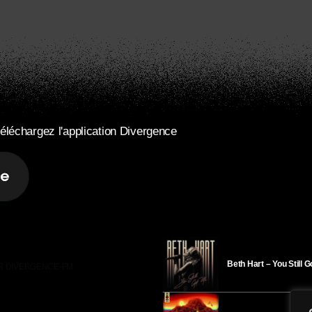
éléchargez l'application Divergence
Beth Hart – You Still 
R DIVERGENCE-FM