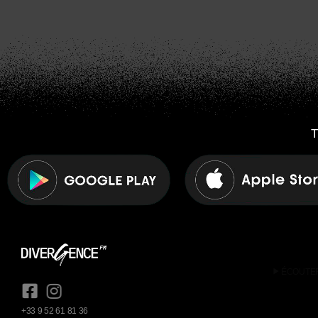
T
play_arrow
ÉCOUTE
+33 9 52 61 81 36