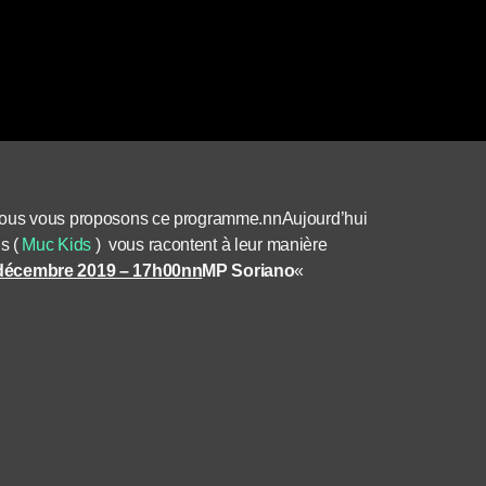
ous vous proposons ce programme.
nn
Aujourd’hui
us (
Muc Kids
)
vous racontent à leur manière
 décembre 2019 – 17h00nn
MP Soriano
«