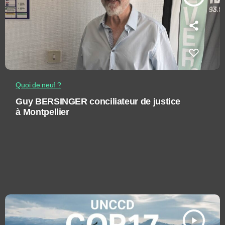
Quoi de neuf ?
Guy BERSINGER conciliateur de justice
à Montpellier
play_arrow