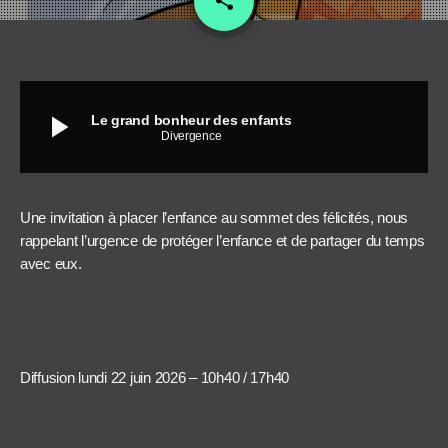
share
6
play_arrow
Le grand bonheur des enfants
Divergence
Une invitation à placer l’enfance au sommet des félicités, nous
rappelant l’urgence de protéger l’enfance et de partager du temps
avec eux.
Diffusion lundi 22 juin 2026 – 10h40 / 17h40