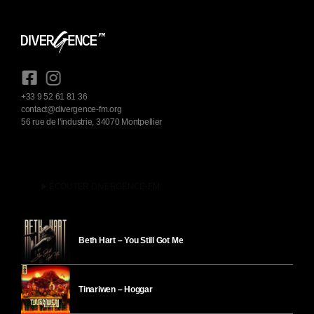
+33 9 52 61 81 36
contact@divergence-fm.org
56 rue de l'industrie, 34070 Montpellier
play_arrow
ÉCOUTER DIVERGENCE-FM
Beth Hart – You Still Got Me
Tinariwen – Hoggar