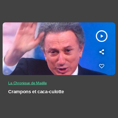
play_arrow
La Chronique de Maëlle
Crampons et caca-culotte