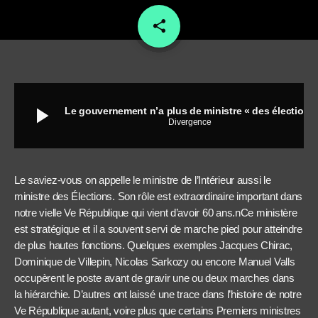
share
email
play_arrow
Le gouvernement n’a plus de ministre « des élections » !
Divergence
Le saviez-vous on appelle le ministre de l’Intérieur aussi le
ministre des Élections. Son rôle est extraordinaire important dans
notre vielle Ve République qui vient d’avoir 60 ans.nCe ministère
est stratégique et il a souvent servi de marche pied pour atteindre
de plus hautes fonctions. Quelques exemples Jacques Chirac,
Dominique de Villepin, Nicolas Sarkozy ou encore Manuel Valls
occupèrent le poste avant de gravir une ou deux marches dans
la hiérarchie. D’autres ont laissé une trace dans l’histoire de notre
Ve République autant, voire plus que certains Premiers ministres