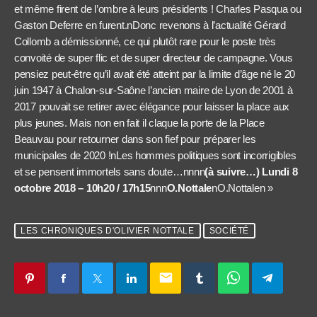
et même firent de l’ombre à leurs présidents ! Charles Pasqua ou
Gaston Deferre en furent.nDonc revenons à l’actualité Gérard
Collomb a démissionné, ce qui plutôt rare pour le poste très
convoité de super flic et de super directeur de campagne. Vous
pensiez peut-être qu’il avait été atteint par la limite d’âge né le 20
juin 1947 à Chalon-sur-Saône l’ancien maire de Lyon de 2001 à
2017 pouvait se retirer avec élégance pour laisser la place aux
plus jeunes. Mais non en fait il claque la porte de la Place
Beauvau pour retourner dans son fief pour préparer les
municipales de 2020 !nLes hommes politiques sont incorrigibles
et se pensent immortels sans doute…nnnn
(à suivre…) Lundi 8
octobre 2018 – 10h20 / 17h15
nnn
O.Nottale
nO.Nottalen »
LES CHRONIQUES D'OLIVIER NOTTALE
SOCIÉTÉ
email