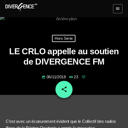
menu
Hors Série
LE CRLO appelle au soutien
de DIVERGENCE FM
06/11/2018
23
today
share
email
C’est avec un écoeurement évident que le Collectif des radios
libres de la Région Occitanie a appris la mauvaise