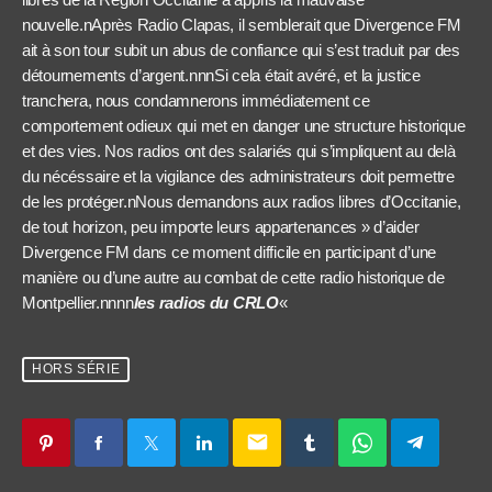
nouvelle.nAprès Radio Clapas, il semblerait que Divergence FM
ait à son tour subit un abus de confiance qui s’est traduit par des
détournements d’argent.nnnSi cela était avéré, et la justice
tranchera, nous condamnerons immédiatement ce
comportement odieux qui met en danger une structure historique
et des vies. Nos radios ont des salariés qui s’impliquent au delà
du nécéssaire et la vigilance des administrateurs doit permettre
de les protéger.nNous demandons aux radios libres d’Occitanie,
de tout horizon, peu importe leurs appartenances » d’aider
Divergence FM dans ce moment difficile en participant d’une
manière ou d’une autre au combat de cette radio historique de
Montpellier.nnnn
les radios du CRLO
«
HORS SÉRIE
email