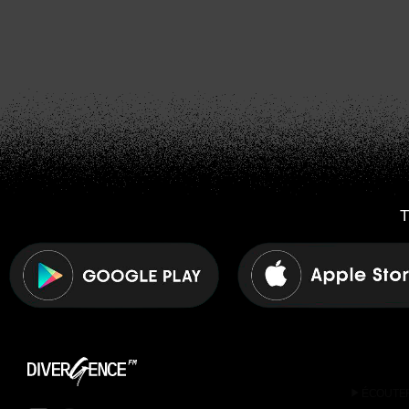
T
play_arrow
ÉCOUTE