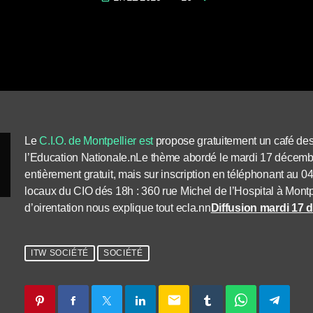
Le
C.I.O. de Montpellier est
propose gratuitement un café de
l’Education Nationale.nLe thème abordé le mardi 17 décembr
entièrement gratuit, mais sur inscription en téléphonant au 
locaux du CIO dés 18h : 360 rue Michel de l’Hospital à Montpe
d’oirentation nous explique tout ecla.nn
Diffusion mardi 17
ITW SOCIÉTÉ
SOCIÉTÉ
email