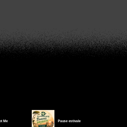
Got Me
Pause estivale