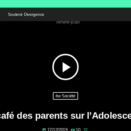
Soutenir Divergence
play_arrow
itw Société
café des parents sur l’Adolesc
17/12/2019
10
today