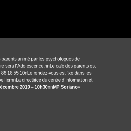
s parents animé par les psychologues de
e sera l’Adolescence.nnLe café des parents est
04 88 18 55 10nLe rendez-vous est fixé dans les
lliernnLa directirice du centre d’information et
 décembre 2019 – 10h30
nn
MP Soriano
«