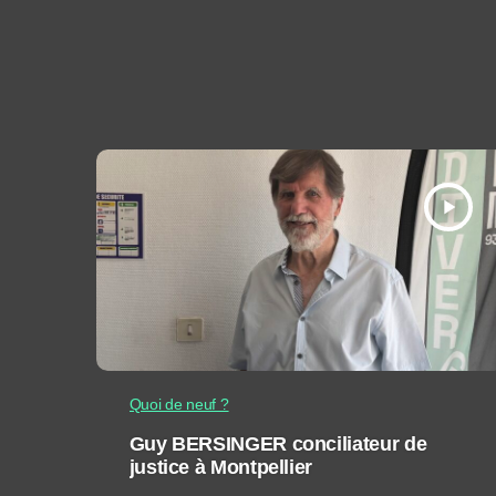
play_arrow
Quoi de neuf ?
Guy BERSINGER conciliateur de
justice à Montpellier