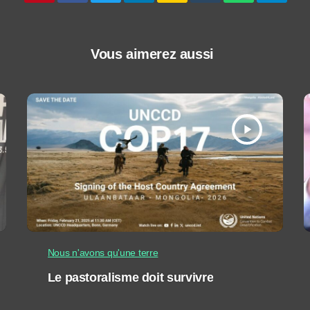
Vous aimerez aussi
play_arrow
Nous n'avons qu'une terre
Le pastoralisme doit survivre