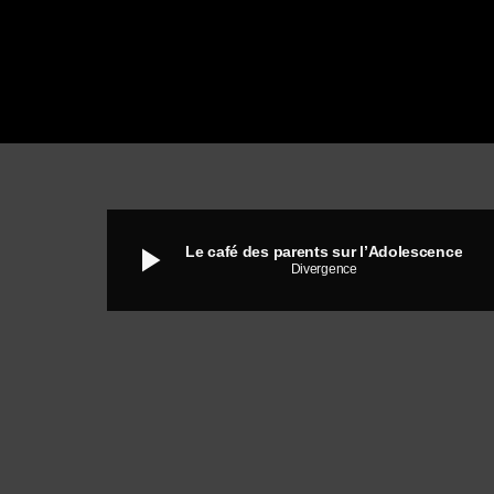
play_arrow
Le café des parents sur l’Adolescence
Divergence