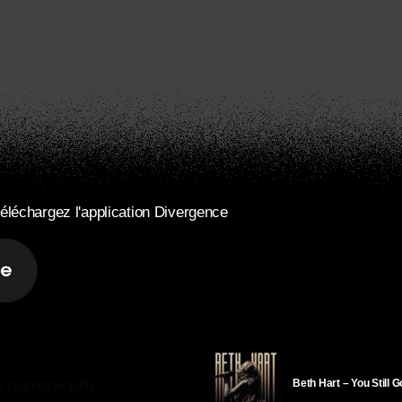
éléchargez l'application Divergence
Beth Hart – You Still 
R DIVERGENCE-FM