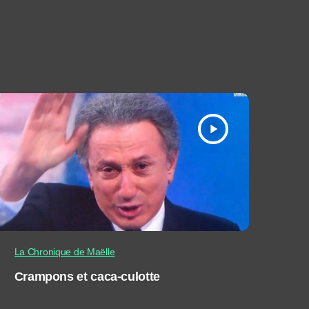
play_arrow
La Chronique de Maëlle
Crampons et caca-culotte