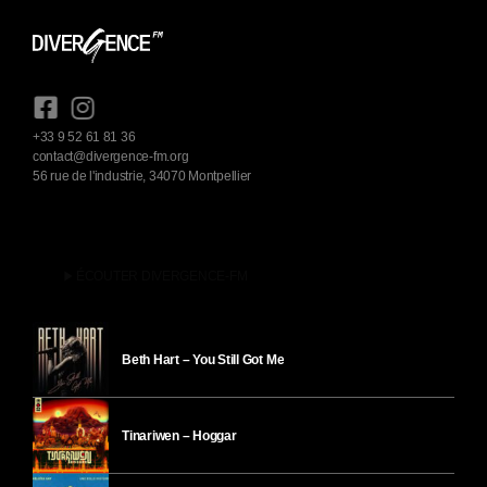
+33 9 52 61 81 36
contact@divergence-fm.org
56 rue de l'industrie, 34070 Montpellier
play_arrow
ÉCOUTER DIVERGENCE-FM
Beth Hart – You Still Got Me
Tinariwen – Hoggar