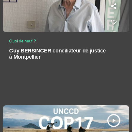
Quoi de neuf ?
Guy BERSINGER conciliateur de justice
à Montpellier
play_arrow