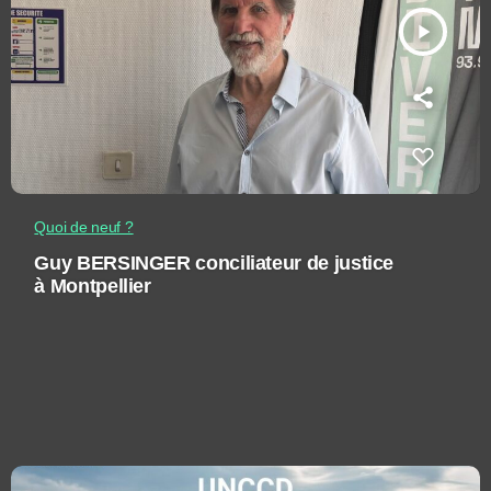
play_arrow
Quoi de neuf ?
Guy BERSINGER conciliateur de justice
à Montpellier