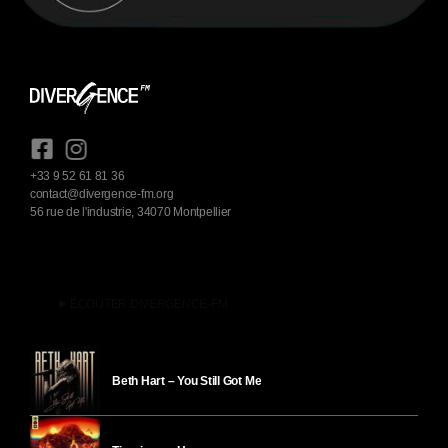
+33 9 52 61 81 36
contact@divergence-fm.org
56 rue de l'industrie, 34070 Montpellier
play_arrow
ÉCOUTER DIVERGENCE-FM
Beth Hart – You Still Got Me