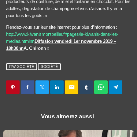
producteurs de confiture, de miel et fontaine en chocolat. Pour les
adultes, dégustation de champagne et vins d’alsace. Il y en a
pour tous les goûts.
n
Rendez-vous sur leur site internet pour plus d’information :
http://www.kiwanismontpellier.fr/pages/le-kiwanis-dans-les-
medias.html
nn
Diffusion vendredi 1er novembre 2019 –
10h30nn
A. Chiron
n »
ITW SOCIÉTÉ
SOCIÉTÉ
email
Vous aimerez aussi