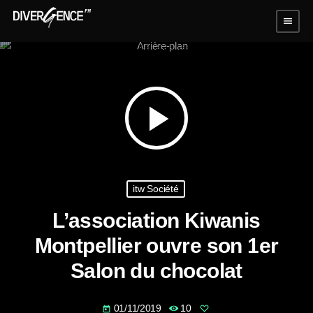
menu
play_arrow
itw Société
L’association Kiwanis
Montpellier ouvre son 1er
Salon du chocolat
01/11/2019
10
today