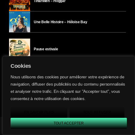
Tinariwen – Hoggar
Une Belle Histoire – Héloïse Bay
Pause estivale
Cookies
Ici l’Ombre – mercredi 29 juillet
Nous utilisons des cookies pour améliorer votre expérience de
navigation, diffuser des publicités ou du contenu personnalisés
et analyser notre trafic. En cliquant sur "Accepter tout", vous
Ici l’Ombre – mardi 28 juillet
consentez à notre utilisation des cookies.
Divergence-FM © 2022 Tous droits réservés.
Confidentialité
&
Mentions Légales
.
EN SAVOIR PLUS
TOUT REFUSER
TOUT ACCEPTER
Divergence FM
play_arrow
keyboard_arrow_right