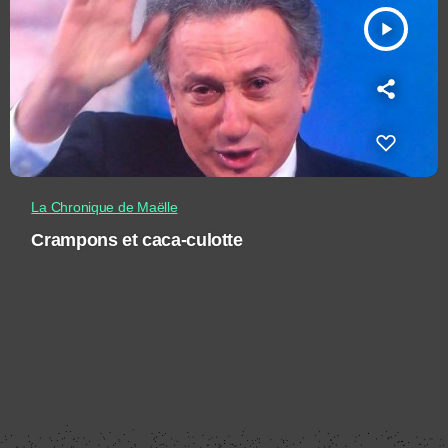
play_arrow
La Chronique de Maëlle
Crampons et caca-culotte