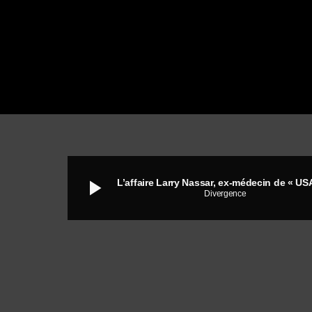
play_arrow
Divergence