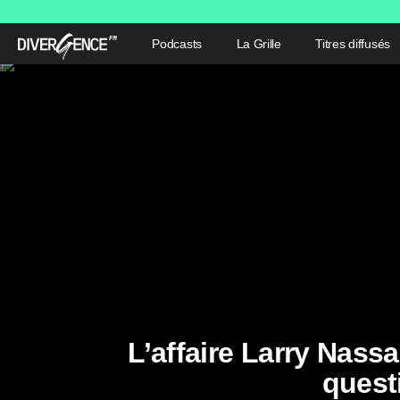
Podcasts
La Grille
Titres diffusés
L’affaire Larry Nas
quest