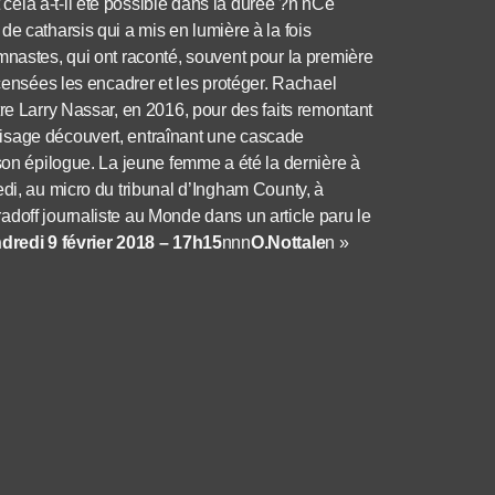
ela a-t-il été possible dans la durée ?n nCe
e catharsis qui a mis en lumière à la fois
mnastes, qui ont raconté, souvent pour la première
 censées les encadrer et les protéger. Rachael
re Larry Nassar, en 2016, pour des faits remontant
isage découvert, entraînant une cascade
 son épilogue. La jeune femme a été la dernière à
edi, au micro du tribunal d’Ingham County, à
doff journaliste au Monde dans un article paru le
dredi 9 février 2018 – 17h15
nnn
O.Nottale
n »