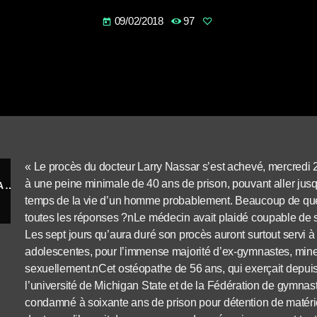
09/02/2018
97
today
« Le procès du docteur Larry Nassar s’est achevé, mercredi 
à une peine minimale de 40 ans de prison, pouvant aller jus
L’affaire Larry Nassar, ex-médecin de « USA Gymnastics » beaucoup de questions et vraiment toutes les réponses
temps de la vie d’un homme probablement. Beaucoup de ques
toutes les réponses ?nLe médecin avait plaidé coupable de s
Les sept jours qu’aura duré son procès auront surtout servi 
adolescentes, pour l’immense majorité d’ex-gymnastes, mine
sexuellement.nCet ostéopathe de 56 ans, qui exerçait depuis 
l’université de Michigan State et de la Fédération de gymna
condamné à soixante ans de prison pour détention de matérie