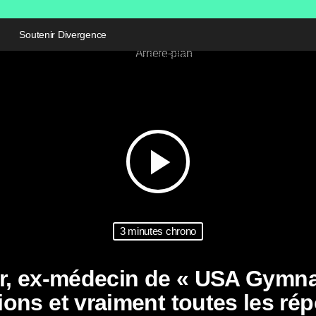
Soutenir Divergence
play_arrow
3 minutes chrono
sar, ex-médecin de « USA Gymn
ions et vraiment toutes les ré