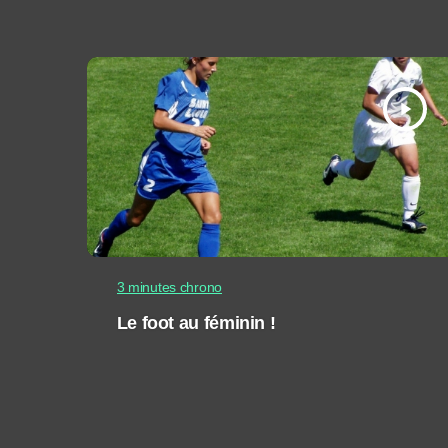
play_arrow
3 minutes chrono
Le foot au féminin !