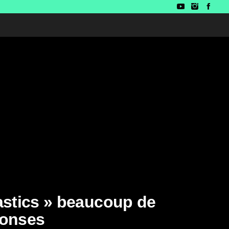
astics » beaucoup de
ponses