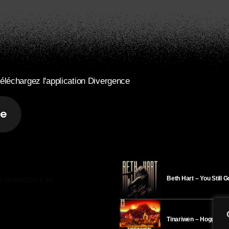
éléchargez l'application Divergence
Beth Hart – You Still 
R DIVERGENCE-FM
Tinariwen – Hoggar