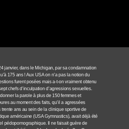
24 janvier, dans le Michigan, par sa condamnation
qu’à 175 ans ! Aux USA on n’a pas la notion du
tions furent posées mais a-t-on vraiment obtenu
ept chefs d’inculpation d’agressions sexuelles.
à donner la parole à plus de 150 femmes et
ures au moment des faits, qu’il a agressées
trente ans au sein de la clinique sportive de
stique américaine (USA Gymnastics), avait déjà été
l pédopornographique. Il ne faisait guère de