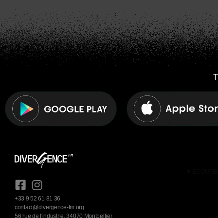
T
play_arrow
ÉCOUTE
+33 9 52 61 81 36
contact@divergence-fm.org
56 rue de l'industrie, 34070 Montpellier