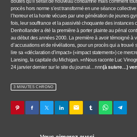
doutes qu’il serait de nouveau condamné mais comment tout c
procès hors norme s’est transformé en une séance collective d
l’horreur et la honte vécues par une génération de jeunes gy
fois, leur souffrance et la passivité choquante des instances
Denhollander a été la première à porter plainte au pénal cont
au début des années 2000. La première à avoir témoigné à v
d’accusations et de révélations, pour un procès qui a trouvé
lire sa «déclaration d’impact» («impact statement») ce mercr
Lansing, la capitale du Michigan. »nNous raconte Luc Vinogra
24 janvier dernier sur le site du journal…nnn
(à suivre…) ven
3 MINUTES CHRONO
email
Vous aimerez aussi