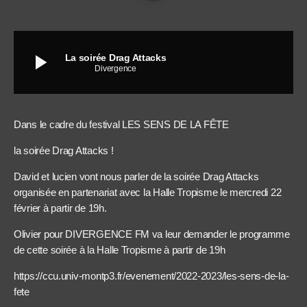
play_arrow
La soirée Drag Attacks
Divergence
Dans le cadre du festival LES SENS DE LA FÊTE
la soirée Drag Attacks !
David et lucien vont nous parler de la soirée Drag Attacks
organisée en partenariat avec la Halle Tropisme le mercredi 22
février à partir de 19h.
Olivier pour DIVERGENCE FM va leur demander le programme
de cette soirée à la Halle Tropisme à partir de 19h
https://ccu.univ-montp3.fr/evenement/2022-2023/les-sens-de-la-
fete