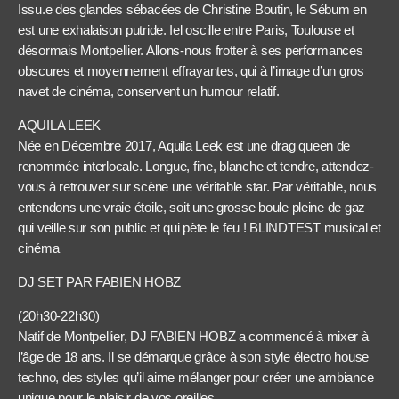
Issu.e des glandes sébacées de Christine Boutin, le Sébum en
est une exhalaison putride. Iel oscille entre Paris, Toulouse et
désormais Montpellier. Allons-nous frotter à ses performances
obscures et moyennement effrayantes, qui à l’image d’un gros
navet de cinéma, conservent un humour relatif.
AQUILA LEEK
Née en Décembre 2017, Aquila Leek est une drag queen de
renommée interlocale. Longue, fine, blanche et tendre, attendez-
vous à retrouver sur scène une véritable star. Par véritable, nous
entendons une vraie étoile, soit une grosse boule pleine de gaz
qui veille sur son public et qui pète le feu ! BLINDTEST musical et
cinéma
DJ SET PAR FABIEN HOBZ
(20h30-22h30)
Natif de Montpellier, DJ FABIEN HOBZ a commencé à mixer à
l’âge de 18 ans. Il se démarque grâce à son style électro house
techno, des styles qu’il aime mélanger pour créer une ambiance
unique pour le plaisir de vos oreilles.