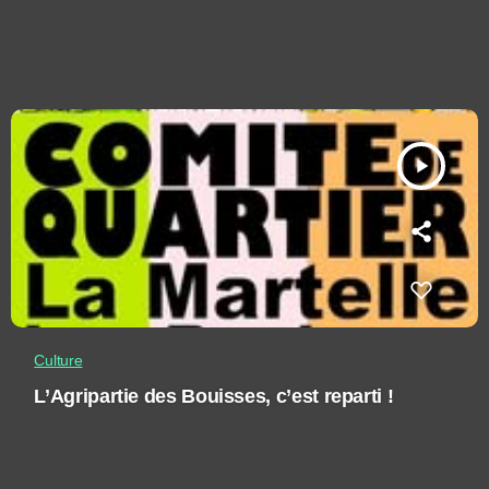
play_arrow
Culture
L’Agripartie des Bouisses, c’est reparti !