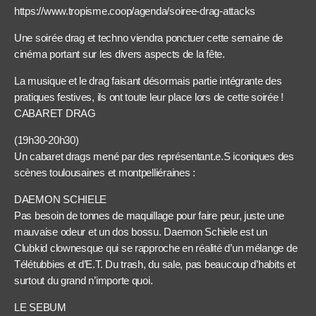
https://www.tropisme.coop/agenda/soiree-drag-attacks
Une soirée drag et techno viendra ponctuer cette semaine de
cinéma portant sur les divers aspects de la fête.
La musique et le drag faisant désormais partie intégrante des
pratiques festives, ils ont toute leur place lors de cette soirée !
CABARET DRAG
(19h30-20h30)
Un cabaret drags mené par des représentant.e.S iconiques des
scènes toulousaines et montpelliéraines :
DAEMON SCHIELE
Pas besoin de tonnes de maquillage pour faire peur, juste une
mauvaise odeur et un dos bossu. Daemon Schiele est un
Clubkid clownesque qui se rapproche en réalité d’un mélange de
Télétubbies et d’E.T. Du trash, du sale, pas beaucoup d’habits et
surtout du grand n’importe quoi.
LE SEBUM