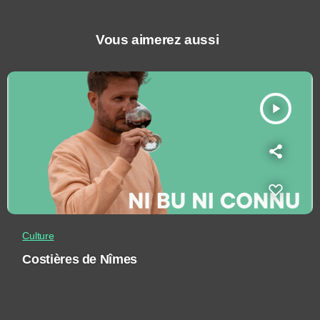
Vous aimerez aussi
play_arrow
Culture
Costières de Nîmes