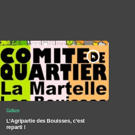
play_arrow
Culture
L’Agripartie des Bouisses, c’est
reparti !