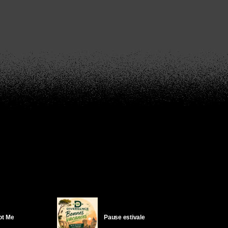
Got Me
Pause estivale