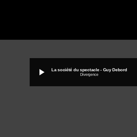
play_arrow
La société du spectacle - Guy Debord
Divergence