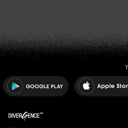
T
play_arrow
ÉCOUTE