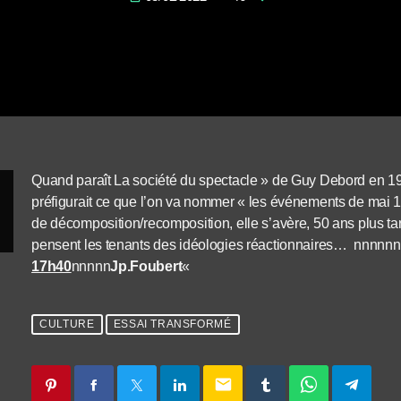
Quand paraît La société du spectacle » de Guy Debord en 19
préfigurait ce que l’on va nommer « les événements de mai 1
de décomposition/recomposition, elle s’avère, 50 ans plus ta
pensent les tenants des idéologies réactionnaires… nnnnn
17h40
nnnnn
Jp.Foubert
«
CULTURE
ESSAI TRANSFORMÉ
email