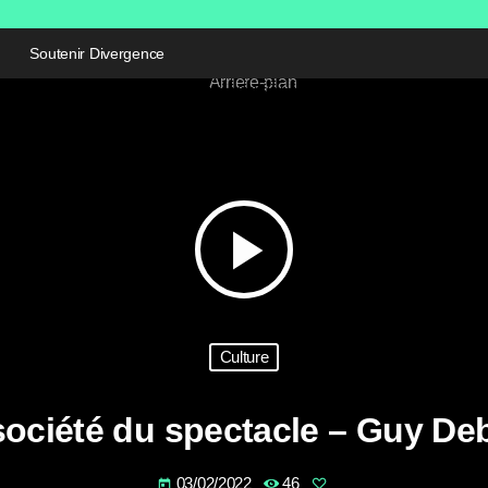
Soutenir Divergence
play_arrow
Culture
société du spectacle – Guy De
03/02/2022
46
today