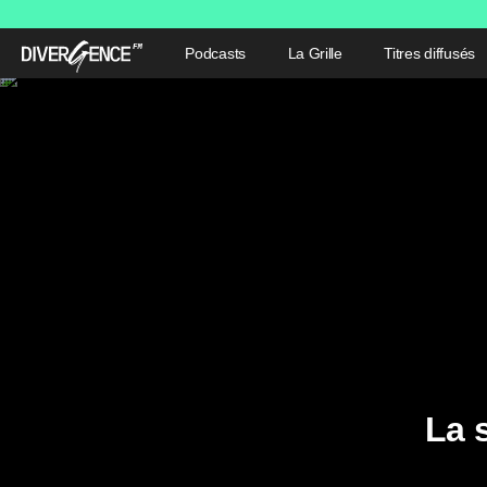
Podcasts
La Grille
Titres diffusés
La 