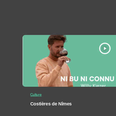
play_arrow
Culture
Costières de Nîmes