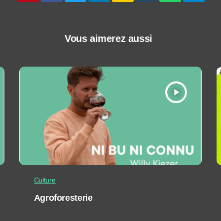
Vous aimerez aussi
play_arrow
Culture
Agroforesterie