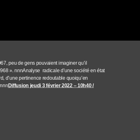
67, peu de gens pouvaient imaginer qu’il
968 ». nnnAnalyse radicale d’une société en état
rd, d’une pertinence redoutable quoiqu’en
nnnn
Diffusion jeudi 3 février 2022 – 10h40 /