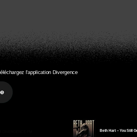
éléchargez l'application Divergence
Beth Hart – You Still 
R DIVERGENCE-FM