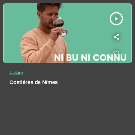
play_arrow
Culture
Costières de Nîmes