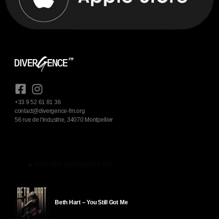
+33 9 52 61 81 36
contact@divergence-fm.org
56 rue de l'industrie, 34070 Montpellier
play_arrow
ÉCOUTER DIVERGENCE-FM
Beth Hart – You Still Got Me