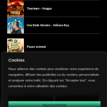
Tinariwen – Hoggar
Une Belle Histoire – Héloïse Bay
Pause estivale
Cookies
Ici l’Ombre – mercredi 29 juillet
Nous utilisons des cookies pour améliorer votre expérience de
navigation, diffuser des publicités ou du contenu personnalisés
et analyser notre trafic. En cliquant sur "Accepter tout", vous
Ici l’Ombre – mardi 28 juillet
consentez à notre utilisation des cookies.
Divergence-FM © 2022 Tous droits réservés.
Confidentialité
&
Mentions Légales
.
EN SAVOIR PLUS
TOUT REFUSER
TOUT ACCEPTER
Divergence FM