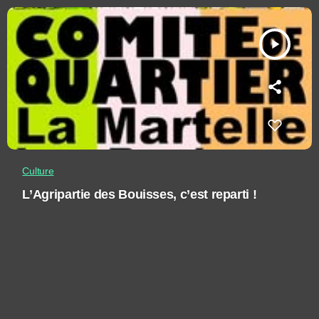
play_arrow
Culture
L’Agripartie des Bouisses, c’est reparti !