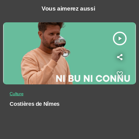
Vous aimerez aussi
play_arrow
Culture
Costières de Nîmes