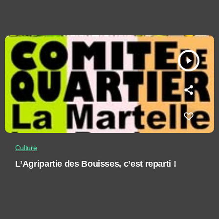
play_arrow
Culture
L’Agripartie des Bouisses, c’est reparti !