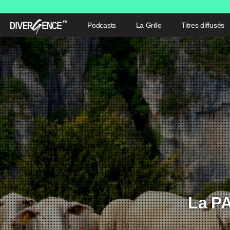
Podcasts
La Grille
Titres diffusés
La PA