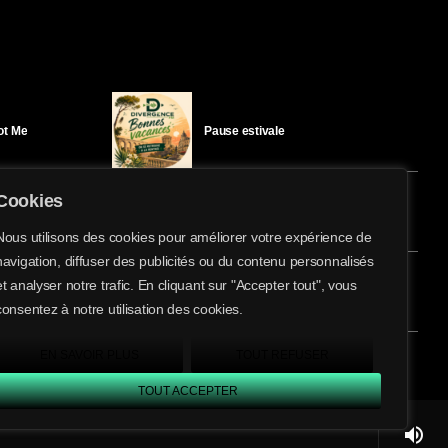
Got Me
Pause estivale
Cookies
Ici l’Ombre – mercredi 29 juillet
Nous utilisons des cookies pour améliorer votre expérience de
navigation, diffuser des publicités ou du contenu personnalisés
share
email
et analyser notre trafic. En cliquant sur "Accepter tout", vous
8
éloïse Bay
Ici l’Ombre – mardi 28 juillet
consentez à notre utilisation des cookies.
EN SAVOIR PLUS
TOUT REFUSER
TOUT ACCEPTER
volume_up