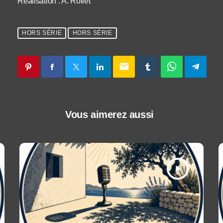
Réalisation : A. Rollet
HORS SÉRIE
HORS SÉRIE
email
Vous aimerez aussi
play_arrow