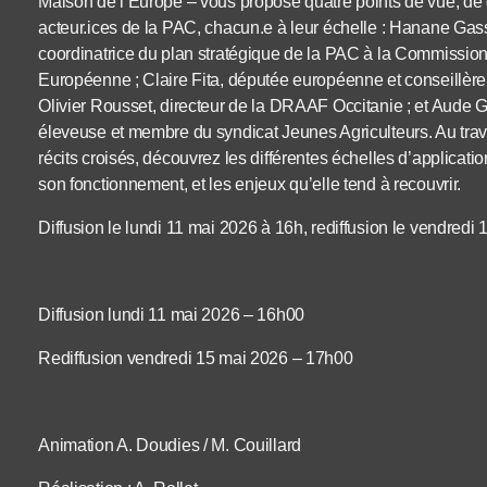
Maison de l’Europe – vous propose quatre points de vue, de
acteur.ices de la PAC, chacun.e à leur échelle : Hanane Gas
coordinatrice du plan stratégique de la PAC à la Commissio
Européenne ; Claire Fita, députée européenne et conseillère 
Olivier Rousset, directeur de la DRAAF Occitanie ; et Aude G
éleveuse et membre du syndicat Jeunes Agriculteurs. Au trav
récits croisés, découvrez les différentes échelles d’applicati
son fonctionnement, et les enjeux qu’elle tend à recouvrir.
Diffusion le lundi 11 mai 2026 à 16h, rediffusion le vendredi
Diffusion lundi 11 mai 2026 – 16h00
Rediffusion vendredi 15 mai 2026 – 17h00
Animation A. Doudies / M. Couillard