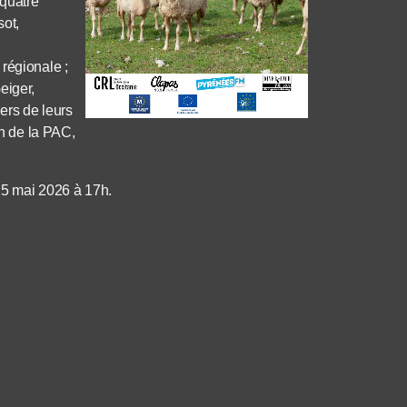
 quatre
sot,
n
régionale ;
eiger,
ers de leurs
on de la PAC,
 15 mai 2026 à 17h.