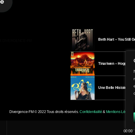
Beth Hart – You Still 
R DIVERGENCE-FM
Tinariwen – Hoggar
Une Belle Histoire – H
Divergence-FM © 2022 Tous droits réservés.
Confidentialité
&
Mentions Légales
.
00:00