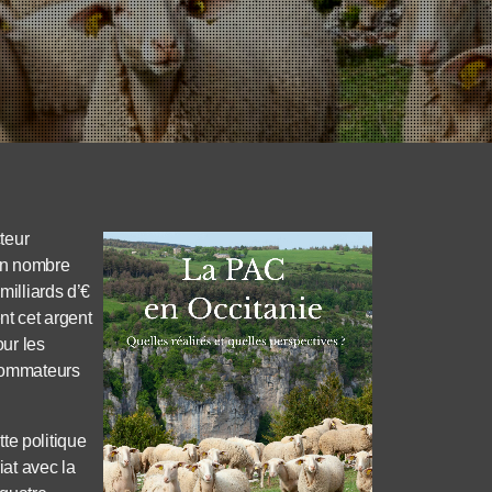
teur
son nombre
milliards d’€
t cet argent
our les
nsommateurs
te politique
at avec la