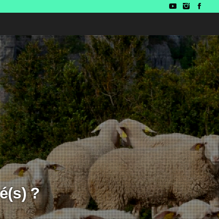
é(s) ?