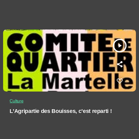
play_arrow
Culture
L’Agripartie des Bouisses, c’est reparti !