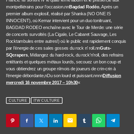
montpelliérains pour l’occasion.nn
Bagdad Rodéo
, Après un
premier album explosif, réalisé par Shanka (NO ONE IS
INNOCENT), où Kemar intervient pour un duo tonitruant,
BAGDAD RODEO enchaîne avec le Tour de Merde: une série
de concerts survoltés (La Cigale, Le Cabaret Sauvage, Les
Rocktambules entre autres!) où le public est rapidement conquis
par l’énergie de ces sales gosses du rock n’ roll.nn
Guts-
SQcrapers
, Mélangez du hard-rock, du rock’n’roll, des refrains
entêtants et quelques métaux lourds, secouez un bon coup et
vous obtiendrez un groupe nîmois de joueurs de crin-crin à
l’énergie débordante,nDu son lourd et puissant.nnnn
Diffusion
mercredi 16 novembre 2017 – 10h30
«
CULTURE
ITW CULTURE
email