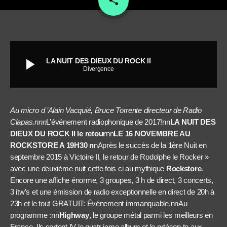
share
play_arrow
LA NUIT DES DIEUX DU ROCK II
Divergence
Au micro d ’Alain Vacquié, Bruce Torrente directeur de Radio
Clapas.nnn
L’événement radiophonique de 2017!nn
LA NUIT DES
DIEUX DU ROCK II le retour
nn
LE 16 NOVEMBRE AU
ROCKSTORE A 19H30 n
nAprès le succès de la 1ère Nuit en
septembre 2015 à Victoire II, le retour de Rodolphe le Rocker »
avec une deuxième nuit cette fois ci au mythique
Rockstore
.
Encore une affiche énorme, 3 groupes, 3 h de direct, 3 concerts,
3 itw’s et une émission de
radio
exceptionnelle en direct de 20h à
23h et le tout GRATUIT: Événement immanquable.nnAu
programme :nn
Highway
, le groupe métal parmi les meilleurs en
France. Ils sortent IV le quatr ieme album et le prtésen,te aux