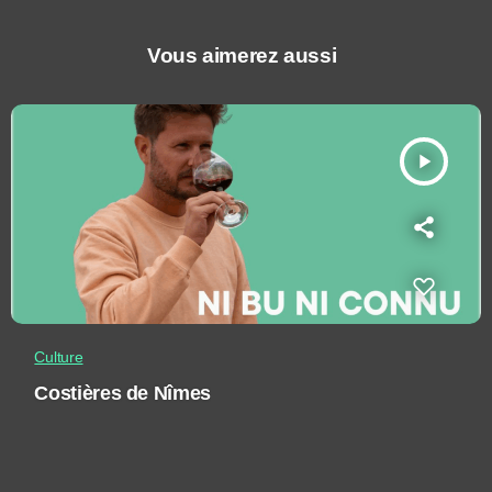
Vous aimerez aussi
play_arrow
Culture
Costières de Nîmes